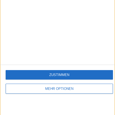
Folge 510
Empfehlungen für Dich:
ZUSTIMMEN
MEHR OPTIONEN
Verbotene Liebe (Folge 201 bis 300)
In Verbotene Liebe geht es um romantische Liebesgeschichten, große Gefühle,
spannende Intrigen und um den glamourösen Kosmos der Reichen und Schönen.