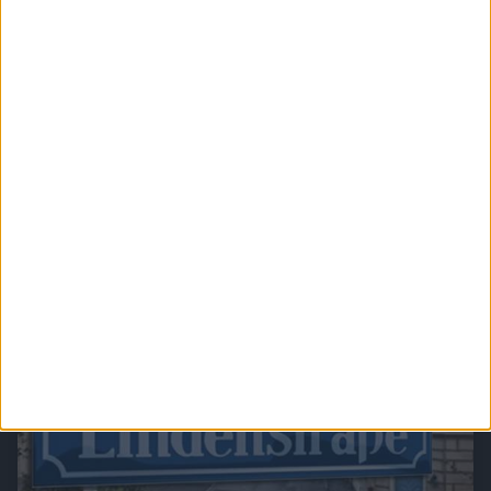
Verbotene Liebe (Folge 401 bis 500)
In Verbotene Liebe geht es um romantische Liebesgeschichten, große Gefühle,
spannende Intrigen und um den glamourösen Kosmos der Reichen und Schönen.