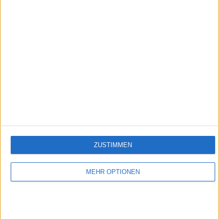
Folge 516
Empfehlungen für Dich:
ZUSTIMMEN
MEHR OPTIONEN
Verbotene Liebe (Folge 401 bis 500)
In Verbotene Liebe geht es um romantische Liebesgeschichten, große Gefühle,
spannende Intrigen und um den glamourösen Kosmos der Reichen und Schönen.