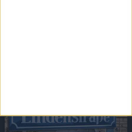
Verbotene Liebe (Folge 201 bis 300)
In Verbotene Liebe geht es um romantische Liebesgeschichten, große Gefühle,
spannende Intrigen und um den glamourösen Kosmos der Reichen und Schönen.