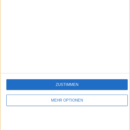
Folge 521
Empfehlungen für Dich:
ZUSTIMMEN
MEHR OPTIONEN
Alle Zusammen - Jeder Für Sich (Komplette Serie)
Bruno und Lukas sind als Kinder zusammen im Heim aufgewachsen, danach trennten
sich ihre Wege im Streit, als beide sich in Heike verliebten und sie sich für Lukas