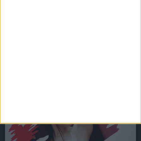
Mallorca - Auf der Suche nach dem Paradies
"Mallorca" erzählt emotionsgeladene und fesselnde Geschichten von Menschen, die
auf Mallorca ihr persönliches Paradies suchen.