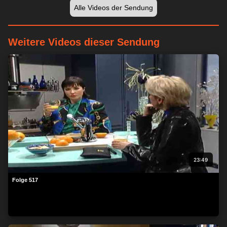
Alle Videos der Sendung
Weitere Videos dieser Sendung
Wir respektieren Ihre Privatsphäre
Wir und unsere Partner speichern und/oder greifen auf
Informationen wie Cookies auf einem Gerät zu und verarbeiten
personenbezogene Daten wie eindeutige Kennungen und
Standardinformationen, die von einem Gerät für personalisierte
Werbung und Inhalte, Werbung und Inhaltsmessung,
Zielgruppenforschung und Serviceentwicklung gesendet
werden.
Mit Ihrer Erlaubnis dürfen wir und unsere Partner über
23:49
Gerätescans genaue Standortdaten und Kenndaten abfragen.
Sie können auf die entsprechende Schaltfläche klicken, um der
Folge 517
o. a. Datenverarbeitung durch uns und unsere Partner
zuzustimmen. Alternativ können Sie auf detailliertere
Informationen zugreifen und Ihre Einstellungen ändern, bevor
Sie der Verarbeitung zustimmen oder diese ablehnen.
Bitte