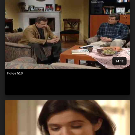
beachten Sie, dass die Verarbeitung mancher
personenbezogenen Daten ohne Ihre Einwilligung stattfinden
kann, obwohl Sie das Recht haben, einer solchen Verarbeitung
zu widersprechen. Ihre Einstellungen gelten lediglich für diese
Website. Sie können Ihre Einstellungen jederzeit ändern oder
Ihre Einwilligung widerrufen, indem Sie zu dieser Website
zurückkehren und unten auf der Webseite auf die Schaltfläche
"Datenschutz" klicken.
24:12
Folge 518