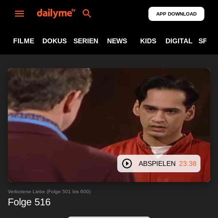
APP DOWNLOAD
FILME
DOKUS
SERIEN
NEWS
KIDS
DIGITAL
SPOR
ABSPIELEN
23:38
Verbotene Liebe (Folge 501 bis 600)
Folge 516