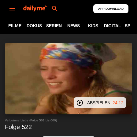
APP DOWNLOAD
FILME
DOKUS
SERIEN
NEWS
KIDS
DIGITAL
SPOR
ABSPIELEN
24:12
Verbotene Liebe (Folge 501 bis 600)
Folge 522