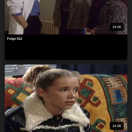
24:00
Folge 512
24:09