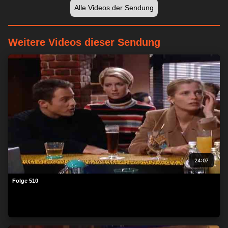
Alle Videos der Sendung
Weitere Videos dieser Sendung
Wir respektieren Ihre Privatsphäre
Wir und unsere 1538 Partner speichern und/oder greifen auf
Informationen wie Cookies auf einem Gerät zu und verarbeiten
personenbezogene Daten wie eindeutige Kennungen und
Standardinformationen, die von einem Gerät für personalisierte
Werbung und Inhalte, Werbung und Inhaltsmessung,
Zielgruppenforschung und Serviceentwicklung gesendet
werden.
Mit Ihrer Erlaubnis dürfen wir und unsere 1538 Partner
24:07
über Gerätescans genaue Standortdaten und Kenndaten
abfragen. Sie können auf die entsprechende Schaltfläche
Folge 510
klicken, um der o. a. Datenverarbeitung durch uns und unsere
Partner zuzustimmen. Alternativ können Sie auf detailliertere
Informationen zugreifen und Ihre Einstellungen ändern, bevor
Sie der Verarbeitung zustimmen oder diese ablehnen.
Bitte