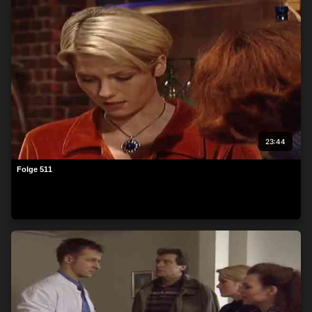
beachten Sie, dass die Verarbeitung mancher
personenbezogenen Daten ohne Ihre Einwilligung stattfinden
kann, obwohl Sie das Recht haben, einer solchen Verarbeitung
zu widersprechen. Ihre Einstellungen gelten lediglich für diese
Website. Sie können Ihre Einstellungen jederzeit ändern oder
Ihre Einwilligung widerrufen, indem Sie zu dieser Website
zurückkehren und unten auf der Webseite auf die Schaltfläche
"Datenschutz" klicken.
23:44
Folge 511