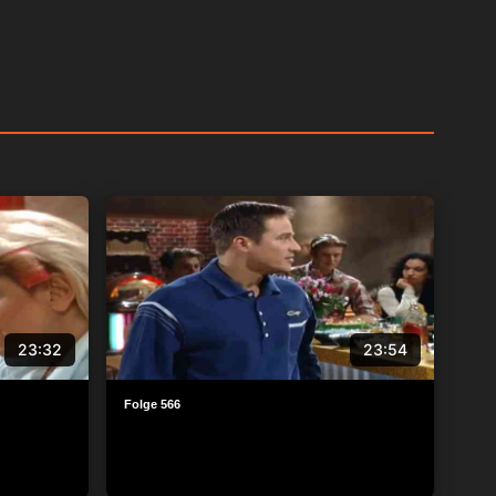
23:32
23:54
Folge 566