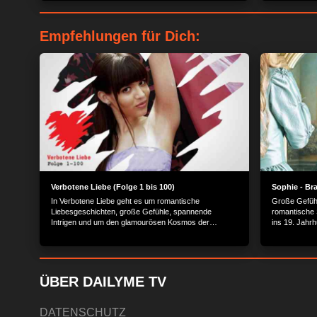
Empfehlungen für Dich:
Verbotene Liebe (Folge 1 bis 100)
Sophie - Bra
In Verbotene Liebe geht es um romantische
Große Gefüh
Liebesgeschichten, große Gefühle, spannende
romantische S
Intrigen und um den glamourösen Kosmos der
ins 19. Jahrh
Reichen und Schönen.
Schranken k
ÜBER DAILYME TV
DATENSCHUTZ