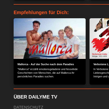
Empfehlungen für Dich:
Mallorca - Auf der Suche nach dem Paradies
Verbotene L
"Mallorca" erzählt emotionsgeladene und fesselnde
In Verbotene
Geschichten von Menschen, die auf Mallorca ihr
Liebesgeschi
persönliches Paradies suchen.
Intrigen und
Reichen und
ÜBER DAILYME TV
DATENSCHUTZ