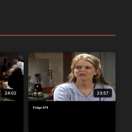
24:02
23:57
Folge 574