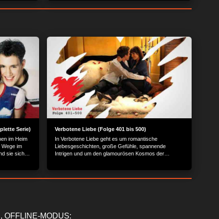
lette Serie)
Verbotene Liebe (Folge 401 bis 500)
men im Heim
In Verbotene Liebe geht es um romantische
e Wege im
Liebesgeschichten, große Gefühle, spannende
nd sie sich
Intrigen und um den glamourösen Kosmos der
rt sie nun in
Reichen und Schönen.
, OFFLINE-MODUS: