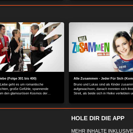
iebe (Folge 301 bis 400)
Alle Zusammen - Jeder Für Sich (Komp
 Liebe geht es um romantische
Bruno und Lukas sind als Kinder zusam
chten, große Gefühle, spannende
aufgewachsen, danach trennten sich ihr
 um den glamourösen Kosmos der
Streit, als beide sich in Heike verliebten u
 Schönen.
für Lukas entschieden hat. Das Leben füh
Berlin wieder zusammen.
HOLE DIR DIE APP
MEHR INHALTE INKLUSIVE