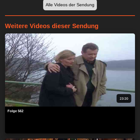
Alle Videos der Sendung
Weitere Videos dieser Sendung
Wir respektieren Ihre Privatsphäre
Wir und unsere Partner speichern und/oder greifen auf
Informationen wie Cookies auf einem Gerät zu und verarbeiten
personenbezogene Daten wie eindeutige Kennungen und
Standardinformationen, die von einem Gerät für personalisierte
Werbung und Inhalte, Werbung und Inhaltsmessung,
Zielgruppenforschung und Serviceentwicklung gesendet
werden.
Mit Ihrer Erlaubnis dürfen wir und unsere Partner über
23:20
Gerätescans genaue Standortdaten und Kenndaten abfragen.
Sie können auf die entsprechende Schaltfläche klicken, um der
Folge 562
o. a. Datenverarbeitung durch uns und unsere Partner
zuzustimmen. Alternativ können Sie auf detailliertere
Informationen zugreifen und Ihre Einstellungen ändern, bevor
Sie der Verarbeitung zustimmen oder diese ablehnen.
Bitte