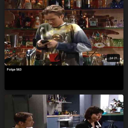
beachten Sie, dass die Verarbeitung mancher
personenbezogenen Daten ohne Ihre Einwilligung stattfinden
kann, obwohl Sie das Recht haben, einer solchen Verarbeitung
zu widersprechen. Ihre Einstellungen gelten lediglich für diese
Website. Sie können Ihre Einstellungen jederzeit ändern oder
Ihre Einwilligung widerrufen, indem Sie zu dieser Website
zurückkehren und unten auf der Webseite auf die Schaltfläche
"Datenschutz" klicken.
24:21
Folge 563