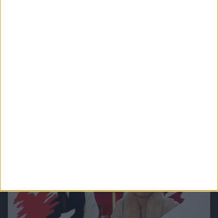
Verbotene Liebe (Folge 301 bis 400)
In Verbotene Liebe geht es um romantische Liebesgeschichten, große Gefühle,
spannende Intrigen und um den glamourösen Kosmos der Reichen und Schönen.