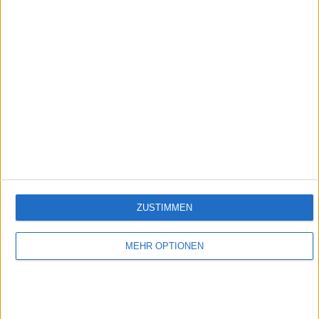
Folge 583
Empfehlungen für Dich:
ZUSTIMMEN
MEHR OPTIONEN
Verbotene Liebe (Folge 401 bis 500)
In Verbotene Liebe geht es um romantische Liebesgeschichten, große Gefühle,
spannende Intrigen und um den glamourösen Kosmos der Reichen und Schönen.