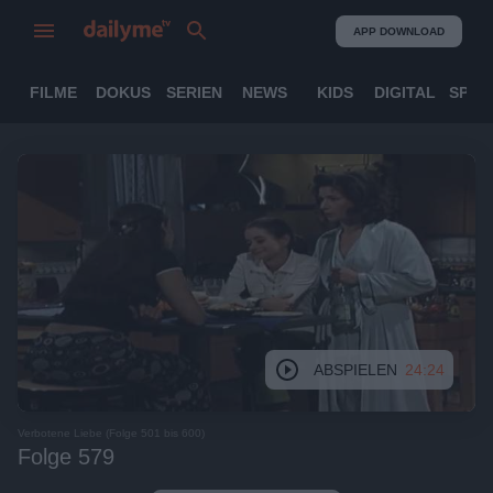
APP DOWNLOAD
FILME
DOKUS
SERIEN
NEWS
KIDS
DIGITAL
SPOR
ABSPIELEN
24:24
Verbotene Liebe (Folge 501 bis 600)
Folge 579