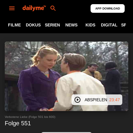
APP DOWNLOAD
FILME
DOKUS
SERIEN
NEWS
KIDS
DIGITAL
SPOR
ABSPIELEN
23:47
Verbotene Liebe (Folge 501 bis 600)
Folge 551