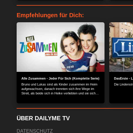
Empfehlungen für Dich:
Alle Zusammen - Jeder Für Sich (Komplette Serie)
DasErste - 
Bruno und Lukas sind als Kinder zusammen im Heim
Die Lindenst
aufgewachsen, danach trennten sich ihre Wege im
Streit, als beide sich in Heike verliebten und sie sich
für Lukas entschieden hat. Das Leben führt sie nun in
Berlin wieder zusammen.
ÜBER DAILYME TV
DATENSCHUTZ