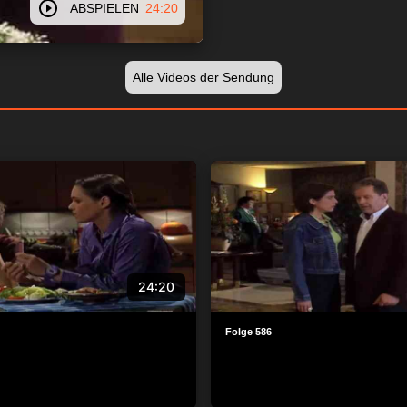
ABSPIELEN
24:20
Alle Videos der Sendung
24:20
Folge 586