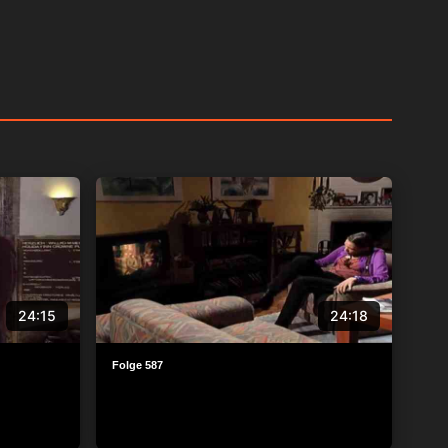
24:15
24:18
Folge 587