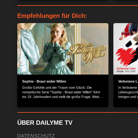
Empfehlungen für Dich:
Sophie - Braut wider Willen
Verbotene L
Große Gefühle und der Traum vom Glück: Die
In Verbotene
romantische Serie "Sophie - Braut wider Willen" führt
Liebesgeschi
ins 19. Jahrhundert und stellt die große Frage: Welche
Intrigen und
Schranken kann Liebe überwinden?
Reichen und
ÜBER DAILYME TV
DATENSCHUTZ