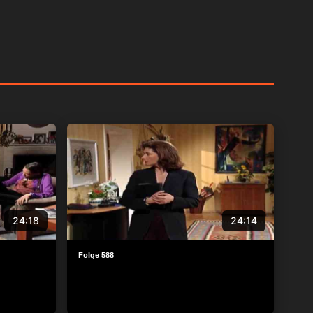
24:18
24:14
Folge 588