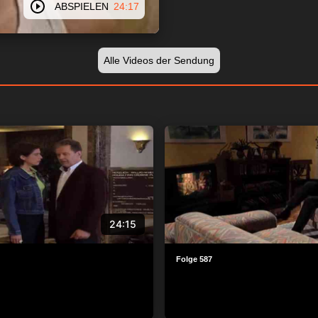
ABSPIELEN
24:17
Alle Videos der Sendung
24:15
Folge 587