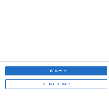
Folge 596
Empfehlungen für Dich:
ZUSTIMMEN
MEHR OPTIONEN
Verbotene Liebe (Folge 301 bis 400)
In Verbotene Liebe geht es um romantische Liebesgeschichten, große Gefühle,
spannende Intrigen und um den glamourösen Kosmos der Reichen und Schönen.