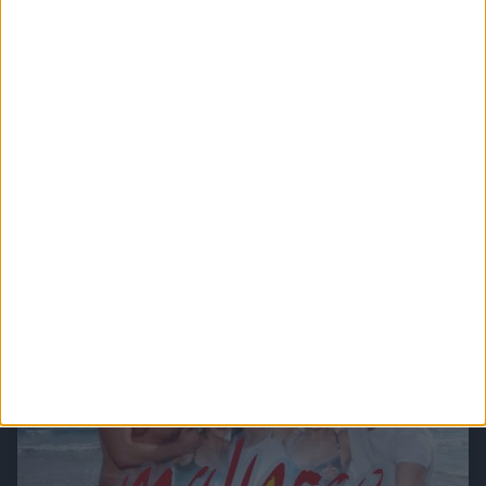
Verbotene Liebe (Folge 201 bis 300)
In Verbotene Liebe geht es um romantische Liebesgeschichten, große Gefühle,
spannende Intrigen und um den glamourösen Kosmos der Reichen und Schönen.