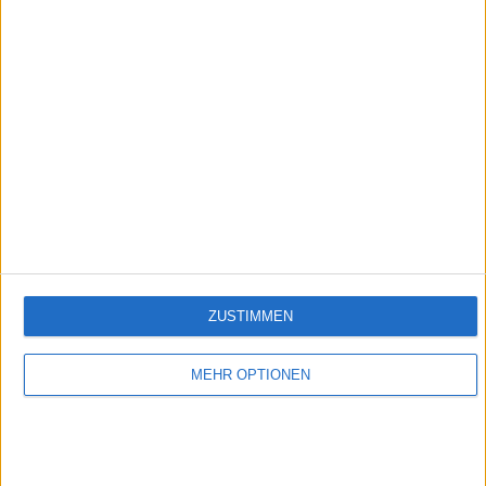
Folge 600
Empfehlungen für Dich:
ZUSTIMMEN
MEHR OPTIONEN
Mallorca - Auf der Suche nach dem Paradies
"Mallorca" erzählt emotionsgeladene und fesselnde Geschichten von Menschen, die
auf Mallorca ihr persönliches Paradies suchen.