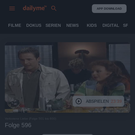
APP DOWNLOAD
FILME
DOKUS
SERIEN
NEWS
KIDS
DIGITAL
SPOR
ABSPIELEN
23:39
Verbotene Liebe (Folge 501 bis 600)
Folge 596