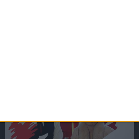
Alle Zusammen - Jeder Für Sich (Komplette Serie)
Bruno und Lukas sind als Kinder zusammen im Heim aufgewachsen, danach trennten
sich ihre Wege im Streit, als beide sich in Heike verliebten und sie sich für Lukas
entschieden hat. Das Leben führt sie nun in Berlin wieder zusammen.