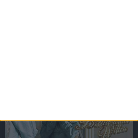
Verbotene Liebe (Folge 401 bis 500)
In Verbotene Liebe geht es um romantische Liebesgeschichten, große Gefühle,
spannende Intrigen und um den glamourösen Kosmos der Reichen und Schönen.