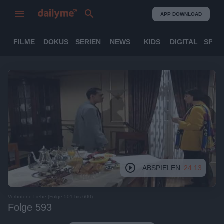
APP DOWNLOAD
FILME
DOKUS
SERIEN
NEWS
KIDS
DIGITAL
SPOR
ABSPIELEN
24:13
Verbotene Liebe (Folge 501 bis 600)
Folge 593