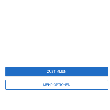
Folge 597
Empfehlungen für Dich:
ZUSTIMMEN
MEHR OPTIONEN
Verbotene Liebe (Folge 1 bis 100)
In Verbotene Liebe geht es um romantische Liebesgeschichten, große Gefühle,
spannende Intrigen und um den glamourösen Kosmos der Reichen und Schönen.