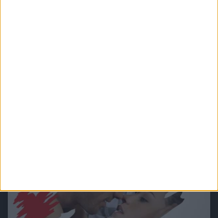
Mallorca - Auf der Suche nach dem Paradies
"Mallorca" erzählt emotionsgeladene und fesselnde Geschichten von Menschen, die
auf Mallorca ihr persönliches Paradies suchen.