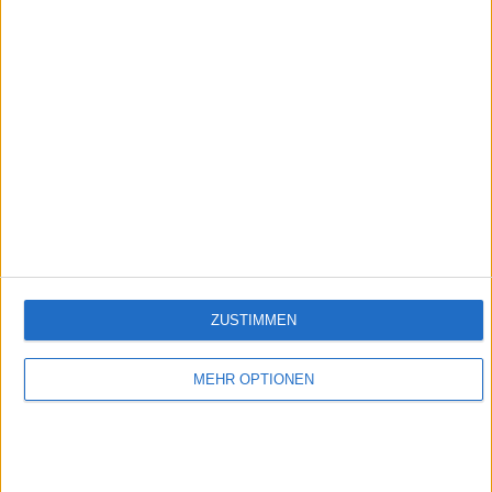
Folge 535
Empfehlungen für Dich:
ZUSTIMMEN
MEHR OPTIONEN
Verbotene Liebe (Folge 1 bis 100)
In Verbotene Liebe geht es um romantische Liebesgeschichten, große Gefühle,
spannende Intrigen und um den glamourösen Kosmos der Reichen und Schönen.