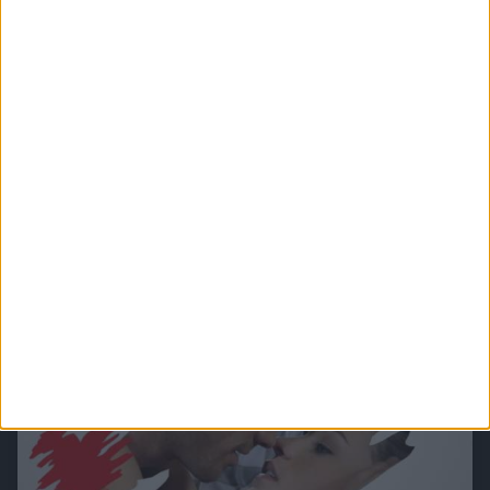
Sophie - Braut wider Willen
Große Gefühle und der Traum vom Glück: Die romantische Serie "Sophie - Braut wider
Willen" führt ins 19. Jahrhundert und stellt die große Frage: Welche Schranken kann
Liebe überwinden?