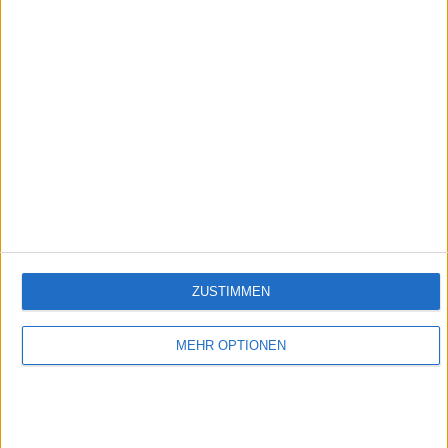
Folge 538
Empfehlungen für Dich:
ZUSTIMMEN
MEHR OPTIONEN
DasErste - Lindenstrasse
Die Lindenstraße auch unterwegs genießen!