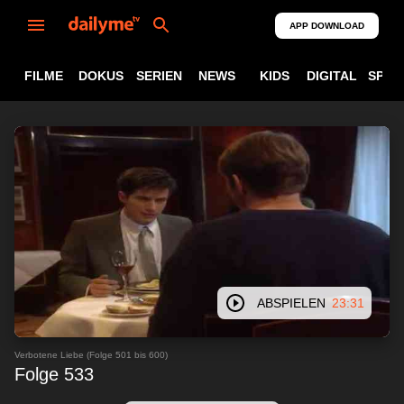
APP DOWNLOAD
FILME
DOKUS
SERIEN
NEWS
KIDS
DIGITAL
SPOR
ABSPIELEN
23:31
Verbotene Liebe (Folge 501 bis 600)
Folge 533