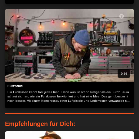
wird und was das mit elektrostatischer Ladung zu tun hat. Das funktioniert für
verschiedene Materialien und alle möglichen Verpackungen!
9:56
Furzstuhl
Ein Furzkissen kennt fast jedes Kind. Denn was ist schon lustiger als ein Furz? Laura
schaut sich an, wie ein Furzkissen funktioniert und hat eine Idee: Das geht bestimmt
noch besser. Mit einem Kompressor, einer Luftpistole und Lederresten verwandelt sie
einen alten Stuhl in einen furzenden Stuhl. Wie der wohl klingt?
Empfehlungen für Dich: