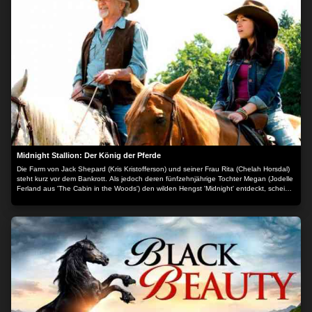
Midnight Stallion: Der König der Pferde
Die Farm von Jack Shepard (Kris Kristofferson) und seiner Frau Rita (Chelah Horsdal)
steht kurz vor dem Bankrott. Als jedoch deren fünfzehnjährige Tochter Megan (Jodelle
Ferland aus 'The Cabin in the Woods') den wilden Hengst 'Midnight' entdeckt, scheint
ein Ausweg gefunden. Allen Widrigkeiten zum Trotz versucht die Familie binnen
kürzester Zeit, 'Midnight' zu zähmen und zu trainieren, um bei einem Rennen das
rettende Preisgeld zu ergattern. Doch dann verletzt sich Jack schwer und es liegt nun
an Megan die Farm zu retten... Der Inhalt wird bereitgestellt von: PLAION PICTURES
GmbH, Lochhamer Str. 9, 82152 Planegg/München