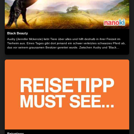
Black Beauty
Audry (Jennifer Mckenzie) liebt Tiere über alles und hilft deshalb in ihrer Freizeit im
Tierheim aus. Eines Tages gibt dort jemand ein schwer verletztes schwarzes Pferd ab,
das vor seinem grausamen Besitzer gerettet wurde. Zwischen Audry und 'Black
Beauty' ist eine unmittelbare, intensive Bindung spürbar und sie möchte ihren Vater
überreden, das Tier zu adoptieren und gesund zu pflegen. Der sieht zwar keinen Sinn
darin, erlaubt es aber schließlich. Audrys Großvater, der schon seit Jahren keinen
Kontakt mehr zu seinem Sohn hat, willigt ein, dass Audry und das Pferd über die
Sommerferien zu ihm aufs Land kommen. Für das Mädchen beginnt der Sommer
seines Lebens... Der Inhalt wird bereitgestellt von: PLAION PICTURES GmbH,
Lochhamer Str. 9, 82152 Planegg/München
Reisetipps