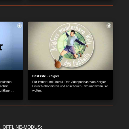
tt…
seinem Besuch im Strahleninstitut Köln findet er es
heraus und lernt auch, warum er dabei kein Metall im
oder am Körper haben darf…
DasErste - Zeigler
ussionen
Für immer und überall. Der Videopodcast von Zeigler.
chrift:
Einfach abonnieren und anschauen - wo und wann Sie
gfältigen
wollen.
, OFFLINE-MODUS: