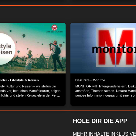
dafür braucht, hat Laura in ihrer Werksta
der - Lifestyle & Reisen
DasErste - Monitor
auty, Kultur und Reisen – wir stellen die
MONITOR will Hintergründe liefern, Disk
nds vor, besuchen Manufakturen, zeigen
anstoßen, Themen setzen. Unsere Hands
ghlights und stellen Reiseziele in der Ferne
seriöse Information, gepaart mit einer sor
Sie spannende Persönlichkeiten kennen
Analyse.
 Sie mit uns traumhafte Locations.
HOLE DIR DIE APP
MEHR INHALTE INKLUSIVE