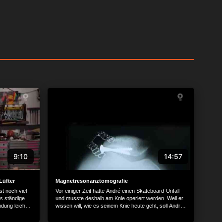
9:10
14:57
Lüfter
Magnetresonanztomografie
st noch viel
Vor einiger Zeit hatte André einen Skateboard-Unfall
s ständige
und musste deshalb am Knie operiert werden. Weil er
ndung leicht
wissen will, wie es seinem Knie heute geht, soll André
Station, die
zur MRT-Untersuchung. Aber was ist das eigentlich
, was sie
und wie genau läuft diese Untersuchung ab? Bei