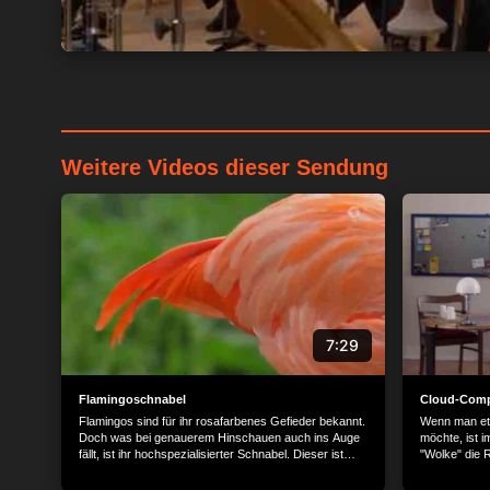
Weitere Videos dieser Sendung
7:29
Flamingoschnabel
Cloud-Comp
Flamingos sind für ihr rosafarbenes Gefieder bekannt.
Wenn man et
Doch was bei genauerem Hinschauen auch ins Auge
möchte, ist 
fällt, ist ihr hochspezialisierter Schnabel. Dieser ist
"Wolke" die 
nach unten genknickt und dient ihnen zum Beispiel
nach dieser 
dazu, Plankton aus dem Wasser zu filtern. Feine