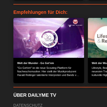
Lamellen helfen zusätzlich dabei...
Empfehlungen für Dich:
Welt der Wunder - Go Get'em
Welt der Wun
"Go Get'em" ist die neue Scouting-Plattform für
Lifestyle, Be
Nachwuchsmusiker. Hier stellt der Musikproduzent
neuesten Tre
Harald Reitinger talentierte Interpreten und Bands vor,
kulturelle Hi
um deren musikalische Qualität einem breiten
vor. Lernen 
Publikum zugänglich zu machen. Die nationalen und
und erkunden
internationalen Künstler bereichern die Musiksendung
mit persönlichen Videobotschaften, ausgewählten
Musikvideos und spannenden Interviews.
ÜBER DAILYME TV
DATENSCHUTZ