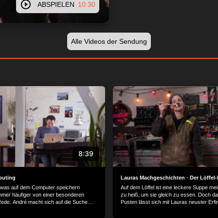
ABSPIELEN
10:30
Alle Videos der Sendung
8:39
uting
Lauras Machgeschichten · Der Löffel-
was auf dem Computer speichern
Auf dem Löffel ist eine leckere Suppe mei
immer häufiger von einer besonderen
zu heiß, um sie gleich zu essen. Doch da
Rede. André macht sich auf die Suche
Pusten lässt sich mit Lauras neuster Erfi
"Cloud" und besucht ein Rechenzentrum.
vermeiden: Der Löffel-Lüfter ist eine Pust-
die Suppe automatisch abkühlt. Und alles