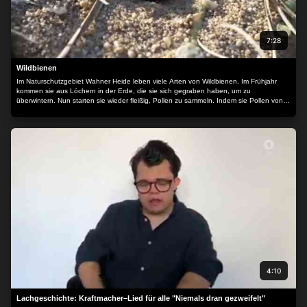
7:28
Wildbienen
Im Naturschutzgebiet Wahner Heide leben viele Arten von Wildbienen. Im Frühjahr
kommen sie aus Löchern in der Erde, die sie sich gegraben haben, um zu
überwintern. Nun starten sie wieder fleißig, Pollen zu sammeln. Indem sie Pollen von
einer Pflanze zur nächsten bringen, tragen sie zur Vermehrung der Pflanzen bei. Doch
wofür benötigen sie selbst eigentlich Blütenpollen? In einer Nisthilfe für Wildbienen
kann man gut erkennen, wofür sie Blütenpollen sammeln und was dann damit
passiert.
4:10
Lachgeschichte: Kraftmacher–Lied für alle "Niemals dran gezweifelt"