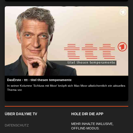
GmbH, Lochhamer Str. 9, 82152 Planegg/München
DasErste - ttt - titel thesen temperamente
In seiner Kolumne 'Schluss mit Moor' knöpft sich Max Moor allwöchentlich ein aktuelles
Thema vor.
ÜBER DAILYME TV
HOLE DIR DIE APP
MEHR INHALTE INKLUSIVE,
DATENSCHUTZ
OFFLINE-MODUS: