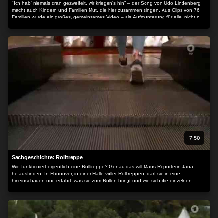
"Ich hab' niemals dran gezweifelt, wir kriegen's hin" – der Song von Udo Lindenberg
macht auch Kindern und Familien Mut, die hier zusammen singen. Aus Clips von 76
Familien wurde ein großes, gemeinsames Video – als Aufmunterung für alle, nicht nur
heute.
7:50
Sachgeschichte: Rolltreppe
Wie funktioniert eigentlich eine Rolltreppe? Genau das will Maus-Reporterin Jana
herausfinden. In Hannover, in einer Halle voller Rolltreppen, darf sie in eine
hineinschauen und erfährt, was sie zum Rollen bringt und wie sich die einzelnen
Stufen bilden. Gemeinsam mit Schüler*innen macht Jana schließlich noch ein
Experiment: Wer bringt viele Menschen in einem Gebäude schneller nach oben – die
Rolltreppe oder doch der Aufzug?