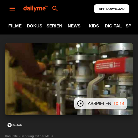
APP DOWNLOAD
FILME
DOKUS
SERIEN
NEWS
KIDS
DIGITAL
SPOR
ABSPIELEN
10:14
DasErste - Sendung mit der Maus