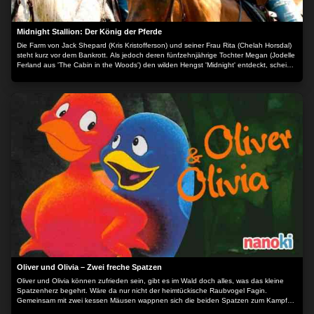
Midnight Stallion: Der König der Pferde
Die Farm von Jack Shepard (Kris Kristofferson) und seiner Frau Rita (Chelah Horsdal)
steht kurz vor dem Bankrott. Als jedoch deren fünfzehnjährige Tochter Megan (Jodelle
Ferland aus 'The Cabin in the Woods') den wilden Hengst 'Midnight' entdeckt, scheint
ein Ausweg gefunden. Allen Widrigkeiten zum Trotz versucht die Familie binnen
kürzester Zeit, 'Midnight' zu zähmen und zu trainieren, um bei einem Rennen das
rettende Preisgeld zu ergattern. Doch dann verletzt sich Jack schwer und es liegt nun
an Megan die Farm zu retten... Der Inhalt wird bereitgestellt von: PLAION PICTURES
GmbH, Lochhamer Str. 9, 82152 Planegg/München
Oliver und Olivia – Zwei freche Spatzen
Oliver und Olivia können zufrieden sein, gibt es im Wald doch alles, was das kleine
Spatzenherz begehrt. Wäre da nur nicht der heimtückische Raubvogel Fagin.
Gemeinsam mit zwei kessen Mäusen wappnen sich die beiden Spatzen zum Kampf
gegen den bösen Schurken. Der Inhalt wird bereitgestellt von: PLAION PICTURES