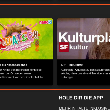
ernt viel über die inhaftierten und nicht-
gebaut wurde. Das Maus-Team zeigt de
Menschen, die dort arbeiten. Am Ende
Baum im Wald bis zum fertigen Baustein 
t: Ein Gefängnis ist fast schon wie ein
Und findet heraus, wieso diese Bauweis
nes Dorf mit jeder Menge Berufen!
nachhaltig ist.
d die Nasenbärbande
SRF - kulturplatz
r Kinder von Bollersdorf könnte so
Kulturplatz: Aktuelles zu den Kulturereig
wenn der Ort wegen seiner
Woche, Hintergrund- und Trendberichte 
ichkeit nicht von der Gesellschaft für
Kulturtipps.
ung entdeckt worden wäre. Hier sollen
e getestet werden. Was den
 gefällt, lässt sich überall gut verkaufen,
arktforscher. Doch während die Eltern
geistert mitmachen, haben ihre Kinder
HOLE DIR DIE APP
otznasen voll von den lästigen
 Erst recht, als sie ihre geliebten Omas
 Heim abschieben wollen, damit der
MEHR INHALTE INKLUSIVE