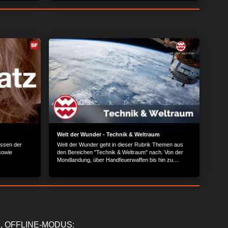
n Weg vom
Fußball bei Bewegung. Außerdem erklären Emilio und
aus Holz.
Tim aus dem Team, welche Regeln die Spieler
e besonders
beachten müssen, wie man richtig dribbelt und warum
die Spieler auf dem Feld Masken tragen. Und was der
Sport ihnen bedeutet…
Welt der Wunder - Technik & Weltraum
nissen der
Welt der Wunder geht in dieser Rubrik Themen aus
sowie
den Bereichen "Technik & Weltraum" nach. Von der
Mondlandung, über Handfeuerwaffen bis hin zu
Luxuslimousinen - technische Errungenschaften zu
Wasser, zu Land und in der Luft.
, OFFLINE-MODUS: