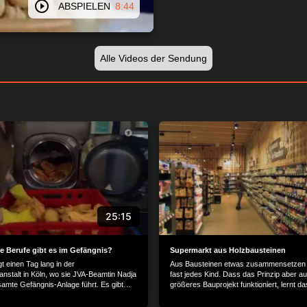
ABSPIELEN
8:44
Alle Videos der Sendung
25:15
e Berufe gibt es im Gefängnis?
Supermarkt aus Holzbausteinen
t einen Tag lang in der
Aus Bausteinen etwas zusammensetzen 
anstalt in Köln, wo sie JVA-Beamtin Nadja
fast jedes Kind. Dass das Prinzip aber au
samte Gefängnis-Anlage führt. Es gibt
größeres Bauprojekt funktioniert, lernt d
an denen Menschen im Gefängnis arbeiten:
Team in Braunschweig: Dort gibt es den w
e, ein Friseursalon und sogar eine
ersten Supermarkt, der nur aus Holzbau