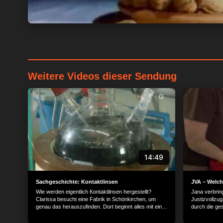
Weitere Videos dieser Sendung
14:49
Sachgeschichte: Kontaktlinsen
JVA – Welch
Wie werden eigentlich Kontaktlinsen hergestellt?
Jana verbring
Clarissa besucht eine Fabrik in Schönkirchen, um
Justizvollzug
genau das herauszufinden. Dort beginnt alles mit einer
durch die ge
blauen Flüssigkeit, die so stark erhitzt wird, dass
viele Orte, 
daraus blaue stabile Stäbchen werden. Was zunächst
Eine Turnhall