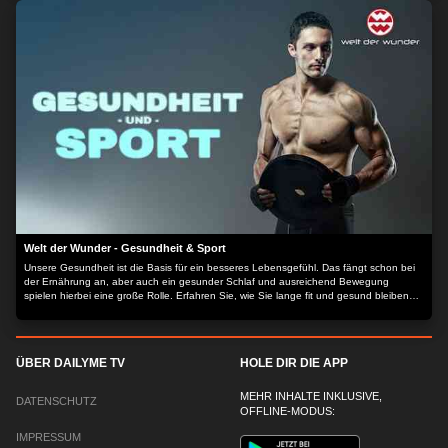
Tierfilm zeigt das Leben und den Alltag der Erdmännchen. Ein vergnüglicher Ausflug
in die Welt der kleinen Racker, der Spaß macht und viel Wissen vermittelt. Der Inhalt
wird bereitgestellt von: PLAION PICTURES GmbH, Lochhamer Str. 9, 82152
Planegg/München
Welt der Wunder - Gesundheit & Sport
Unsere Gesundheit ist die Basis für ein besseres Lebensgefühl. Das fängt schon bei
der Ernährung an, aber auch ein gesunder Schlaf und ausreichend Bewegung
spielen hierbei eine große Rolle. Erfahren Sie, wie Sie lange fit und gesund bleiben
mit unseren alltagsnahen Gesundheits- und Servicethemen.
ÜBER DAILYME TV
HOLE DIR DIE APP
MEHR INHALTE INKLUSIVE,
DATENSCHUTZ
OFFLINE-MODUS:
IMPRESSUM