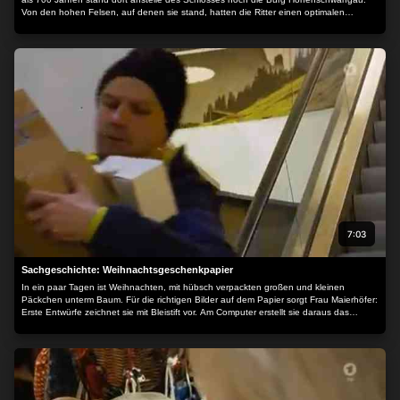
Von den hohen Felsen, auf denen sie stand, hatten die Ritter einen optimalen
Überblick, um nach Feinden Ausschau zu halten. Viele Jahrhunderte später träumte
der junge bayrische König Ludwig II. von einem majestätischen Schloss und gab es
so, wie er es sich vorstellte, in Auftrag. Siham erzählt die Geschichte des Schlosses
und warum es Ähnlichkeit mit einer mittelalterlichen Burg hat.
7:03
Sachgeschichte: Weihnachtsgeschenkpapier
In ein paar Tagen ist Weihnachten, mit hübsch verpackten großen und kleinen
Päckchen unterm Baum. Für die richtigen Bilder auf dem Papier sorgt Frau Maierhöfer:
Erste Entwürfe zeichnet sie mit Bleistift vor. Am Computer erstellt sie daraus das
passende Motiv, das danach zum Endlos-Bild wird – für sechs verschiedene
Druckmaschinen.