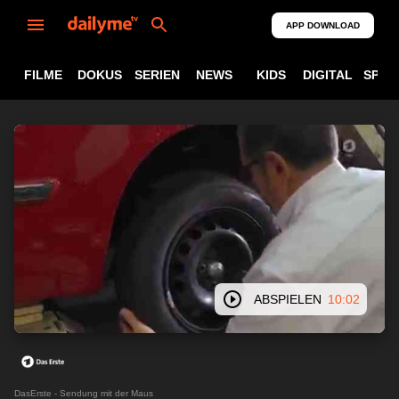
APP DOWNLOAD
FILME
DOKUS
SERIEN
NEWS
KIDS
DIGITAL
SPOR
ABSPIELEN
10:02
DasErste - Sendung mit der Maus