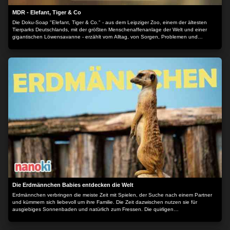
MDR - Elefant, Tiger & Co
Die Doku-Soap "Elefant, Tiger & Co." - aus dem Leipziger Zoo, einem der ältesten
Tierparks Deutschlands, mit der größten Menschenaffenanlage der Welt und einer
gigantischen Löwensavanne - erzählt vom Alltag, von Sorgen, Problemen und
Erfolgen der Zoobewohner.
Die Erdmännchen Babies entdecken die Welt
Erdmännchen verbringen die meiste Zeit mit Spielen, der Suche nach einem Partner
und kümmern sich liebevoll um ihre Familie. Die Zeit dazwischen nutzen sie für
ausgiebiges Sonnenbaden und natürlich zum Fressen. Die quirligen
Erdmännchenbabies Toppi, Felix und Sweety leben zusammen mit vielen weiteren
Artgenossen und erleben jeden Tag neue, spannende Dinge. Dieser turbulente