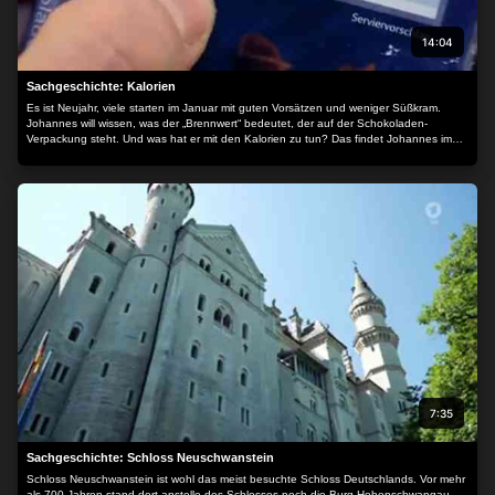
14:04
Sachgeschichte: Kalorien
Es ist Neujahr, viele starten im Januar mit guten Vorsätzen und weniger Süßkram.
Johannes will wissen, was der „Brennwert“ bedeutet, der auf der Schokoladen-
Verpackung steht. Und was hat er mit den Kalorien zu tun? Das findet Johannes im
Labor heraus… Johannes lässt richtig wissenschaftlich messen, wie viele Kalorien sein
Körper verbrennt. Wie lange braucht sein Körper, um die Energie einer ganzen Tafel
Schokolade zu verbrauchen? Zum Beispiel, wenn Johannes es sich gemütlich macht
und rumliegt oder wenn er rennt, eine Kissenschlacht macht oder Rad fährt…
7:35
Sachgeschichte: Schloss Neuschwanstein
Schloss Neuschwanstein ist wohl das meist besuchte Schloss Deutschlands. Vor mehr
als 700 Jahren stand dort anstelle des Schlosses noch die Burg Hohenschwangau.