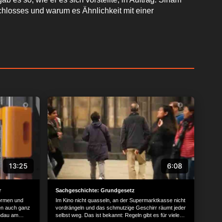
chlosses und warum es Ähnlichkeit mit einer
13:25
6:08
r
Sachgeschichte: Grundgesetz
ormen und
Im Kino nicht quasseln, an der Supermarktkasse nicht
en auch ganz
vordrängeln und das schmutzige Geschirr räumt jeder
indau am
selbst weg. Das ist bekannt: Regeln gibt es für vieles.