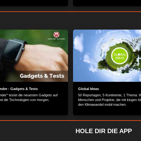
eidet die Zweige, legt sie aber erstmal
Bodensee und besucht dort den Architek
fach und danach in warmes Wasser. Nach
Baldauf. Der möchte anbauen. Die zweite
en sich die Blüten der Zweige – mitten im
auf sein Haus gesetzt werden soll, soll 
Drucker kommen. Das wäre weltweit das 
Der Drucker, der hierbei eingesetzt wird, 
auch eine entsprechende Größe – und er
Mörtel. Wie dies genau vonstattengeht u
Drucker die Hilfe des Menschen benötigt,
Johannes einmal ganz genau angesehen
nder - Gadgets & Tests
Global Ideas
nder" testet die neuesten Gadgets auf
50 Reportagen, 5 Kontinente, 1 Thema: W
d die Technologien von morgen.
Menschen und Projekte, die mit klugen I
den Klimawandel mobil machen.
HOLE DIR DIE APP