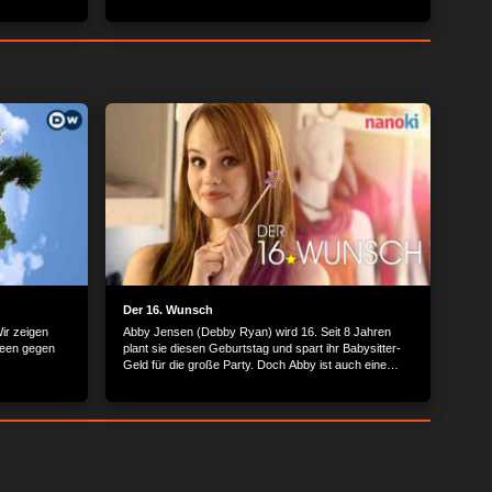
ten André
Alles, was ganz besonders wichtig ist, regeln unsere
 Etage, die
Gesetze. Doch sie müssen sich an das halten, was
aus einem 3D-
das deutsche Grundgesetz vorgibt. Anlässlich der
erste Mal.
ARD Themenwoche „Wir gesucht“ ergründet Maus-
hat natürlich
Reporterin Clarissa, was es mit dem Grundgesetz auf
 druckt mit
sich hat.
nd wobei der
 hat sich
.
Der 16. Wunsch
ir zeigen
Abby Jensen (Debby Ryan) wird 16. Seit 8 Jahren
deen gegen
plant sie diesen Geburtstag und spart ihr Babysitter-
Geld für die große Party. Doch Abby ist auch eine
kleine Träumerin. Sie hat eine Liste von 16 Wünschen
und hofft, dass an ihrem 16. Geburtstag alle davon in
Erfüllung gehen. Ihrem Alter entsprechend gehören
Dinge dazu, wie der Wunsch, ihren Lieblings-Popstar
kennenzulernen, das tollste Outfit der Schule zu
haben, die Aufmerksamkeit des hübschesten Boys
der Schule oder behandelt zu werden, wie eine