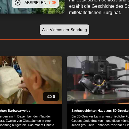
ABSPIELEN
7:35
erzählt die Geschichte des S
mittelalterlichen Burg hat.
Alle Videos der Sendung
3:26
chte: Barbarazweige
Sachgeschichte: Haus aus 3D-Drucke
 werden am 4. Dezember, dem Tag der
Ein 3D-Drucker kann unterschiedliche F
bara, Zweige von Obstbäumen in einer
Gegenstände drucken – und diese könn
Wohnung aufgestellt. Das macht Christoph
schön groß sein. Johannes reist nach L