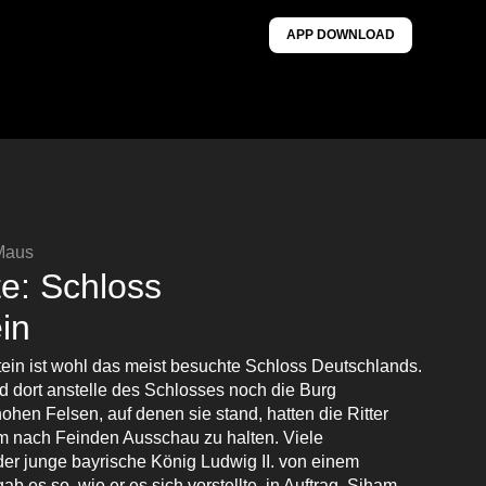
APP DOWNLOAD
 Maus
e: Schloss
in
in ist wohl das meist besuchte Schloss Deutschlands.
d dort anstelle des Schlosses noch die Burg
en Felsen, auf denen sie stand, hatten die Ritter
um nach Feinden Ausschau zu halten. Viele
der junge bayrische König Ludwig II. von einem
b es so, wie er es sich vorstellte, in Auftrag. Siham