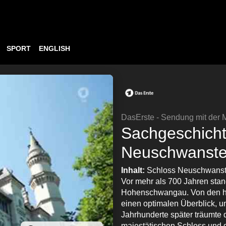
SPORT
ENGLISH
DasErste - Sendung mit der
Sachgeschicht
Neuschwanste
Inhalt:
Schloss Neuschwanste
Vor mehr als 700 Jahren stan
Hohenschwangau. Von den hoh
einen optimalen Überblick, 
Jahrhunderte später träumte 
majestätischen Schloss und ga