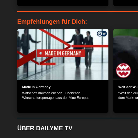
Frau Maierhöfer: Erste Entwürfe zeichnet sie mit
auch: Er schn
Bleistift vor. Am Computer erstellt sie daraus das
ins Tiefkühl
passende Motiv, das danach zum Endlos-Bild wird –
und nach öffn
für sechs verschiedene Druckmaschinen.
Winter.
Empfehlungen für Dich:
Made in Germany
Welt der Wu
Wirtschaft hautnah erleben - Packende
"Welt der Wu
Wirtschaftsreportagen aus der Mitte Europas.
dem Markt un
ÜBER DAILYME TV