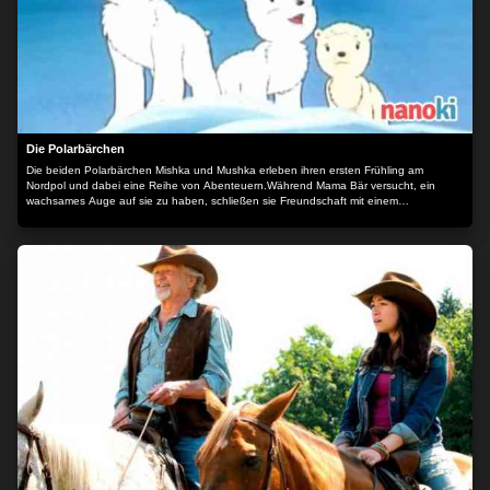
Die Polarbärchen
Die beiden Polarbärchen Mishka und Mushka erleben ihren ersten Frühling am
Nordpol und dabei eine Reihe von Abenteuern.Während Mama Bär versucht, ein
wachsames Auge auf sie zu haben, schließen sie Freundschaft mit einem
Robbenbaby und einem mutterlosen Bärenmädchen. Dann wird der Vater von Mishka
und Mushka von den Menschen verletzt und eine große Aufgabe wartet auf die
beiden. Der Inhalt wird bereitgestellt von: PLAION PICTURES GmbH, Lochhamer Str.
9, 82152 Planegg/München