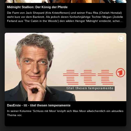
Midnight Stallion: Der König der Pferde
Die Farm von Jack Shepard (Kris Kristofferson) und seiner Frau Rita (Chelah Horsdal)
steht kurz vor dem Bankrott. Als jedoch deren fünfzehnjährige Tochter Megan (Jodelle
Ferland aus 'The Cabin in the Woods') den wilden Hengst 'Midnight' entdeckt, scheint
ein Ausweg gefunden. Allen Widrigkeiten zum Trotz versucht die Familie binnen
kürzester Zeit, 'Midnight' zu zähmen und zu trainieren, um bei einem Rennen das
rettende Preisgeld zu ergattern. Doch dann verletzt sich Jack schwer und es liegt nun
an Megan die Farm zu retten... Der Inhalt wird bereitgestellt von: PLAION PICTURES
GmbH, Lochhamer Str. 9, 82152 Planegg/München
DasErste - ttt - titel thesen temperamente
In seiner Kolumne 'Schluss mit Moor' knöpft sich Max Moor allwöchentlich ein aktuelles
Thema vor.