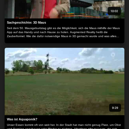
10:02
Sachgeschichte: 3D Maus
Seit dem 50. Mausgeburtstag gibt es die Möglichkeit, sich die Maus mithilfe der Maus
App auf das Handy und nach Hause zu holen. Augmented Reality heißt die
Zauberformel. Wie die dafür notwendige Maus in 3D gemacht wurde und was alles
dabei zu beachten war, das schaut sich heute André genauer an.
9:29
Was ist Aquaponik?
Unser Essen kommt oft von weit her. In der Stadt hat man nicht genug Platz, um Obst
und Gemüse anzubauen oder Rinder zu züchten. Allerdings gibt es Leute, die sich