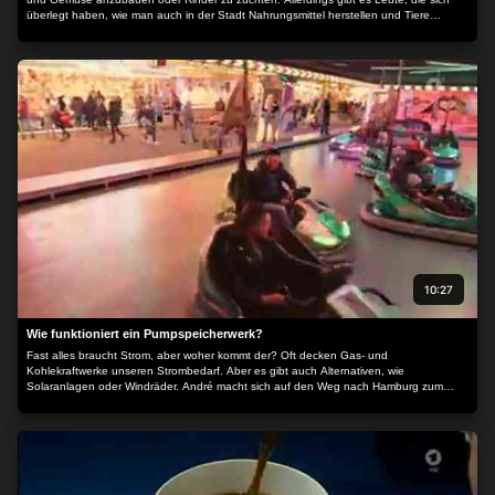
überlegt haben, wie man auch in der Stadt Nahrungsmittel herstellen und Tiere
züchten kann. Wie das funktioniert, entdeckt Armin heute.
10:27
Wie funktioniert ein Pumpspeicherwerk?
Fast alles braucht Strom, aber woher kommt der? Oft decken Gas- und
Kohlekraftwerke unseren Strombedarf. Aber es gibt auch Alternativen, wie
Solaranlagen oder Windräder. André macht sich auf den Weg nach Hamburg zum
Stromexperten Tobias. Mit ihm erlebt er, wie riesengroße Wasserbecken zu Super-
Akkus werden können…