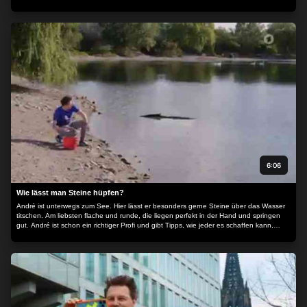
Holzstücke können sie herausfinden, woher er kommt. Doch Müll ist nicht immer
sichtbar. In einem Labor auf Helgoland nimmt Forscherin Christina den Strandsand
genau unter die Lupe - und entdeckt viele winzige Plastikpartikel. Die sind mit bloßem
Auge nicht zu erkennen, aber trotzdem schädlich.
6:06
Wie lässt man Steine hüpfen?
André ist unterwegs zum See. Hier lässt er besonders gerne Steine über das Wasser
titschen. Am liebsten flache und runde, die liegen perfekt in der Hand und springen
gut. André ist schon ein richtiger Profi und gibt Tipps, wie jeder es schaffen kann,
Steine weit übers Wasser hüpfen zu lassen…