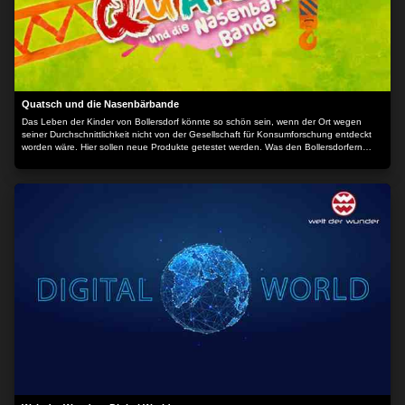
Quatsch und die Nasenbärbande
Das Leben der Kinder von Bollersdorf könnte so schön sein, wenn der Ort wegen
seiner Durchschnittlichkeit nicht von der Gesellschaft für Konsumforschung entdeckt
worden wäre. Hier sollen neue Produkte getestet werden. Was den Bollersdorfern
gefällt, lässt sich überall gut verkaufen, wissen die Marktforscher. Doch während die
Eltern des Ortes begeistert mitmachen, haben ihre Kinder schnell die Rotznasen voll
von den lästigen Warentestern. Erst recht, als sie ihre geliebten Omas und Opas ins
Heim abschieben wollen, damit der Altersdurchschnitt wieder passt. Das ist ein Fall für
die Nasenbärenbande! Gemeinsam mit dem pfiffigen Nasenbären Quatsch hecken die
Kinder einen cleveren Plan aus: Mit abenteuerlichen Erfindungen und verrückten
Weltrekorden wollen sie Bollersdorfs Einzigartigkeit beweisen, damit die
Konsumforscher endlich wieder verschwinden… Bullerbü war gestern, jetzt kommt
Bollersdorf: Veit Helmers QUATSCH ist ein kunterbuntes Märchen zum Lachen und
Staunen, das vor kindlicher Phantasie schier übersprudelt. Nostalgisch und modern
zugleich, ein Riesenspaß für die ganze Familie – und die Jüngsten werden dieses
erste Kinoerlebnis garantiert nie mehr vergessen! In der Tradition frecher Kinderhelden
wie „Pippi Langstrumpf“, „Michel aus Lönneberga“ und „Die kleinen Strolche“ mischen
sechs Kindergartenknirpse und ein putziger Nasenbär mit verrückten Ideen ihren
Heimatort auf, bis kein Stein mehr auf dem anderen steht.Unterstützt werden sie dabei
von vielen berühmten Kollegen wie Fritzi Haberlandt (FENSTER ZUM SOMMER, DIE
LIBELLE UND DAS NASHORN), der Frankfurter Tatort-Kommissarin Margarita Broich
(QUELLEN DES LEBENS, ANLEITUNG ZUM UNGLÜCKLICHSEIN), Samuel Finzi
(KOKOWÄÄH und KOKOWÄÄH 2, FLEMMING), Fabian Busch (DIE JAGD NACH DEM
BERNSTEINZIMMER, DER VORLESER, DER UNTERGANG), Nadeshda Brennicke