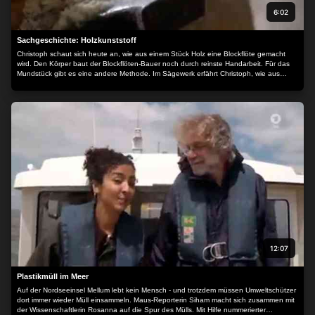
6:02
Sachgeschichte: Holzkunststoff
Christoph schaut sich heute an, wie aus einem Stück Holz eine Blockflöte gemacht
wird. Den Körper baut der Blockflöten-Bauer noch durch reinste Handarbeit. Für das
Mundstück gibt es eine andere Methode. Im Sägewerk erfährt Christoph, wie aus
Sägespänen Granulat wird und der neu entstandene Kunststoff in die Form für das
Mundstück gegossen wird…
12:07
Plastikmüll im Meer
Auf der Nordseeinsel Mellum lebt kein Mensch - und trotzdem müssen Umweltschützer
dort immer wieder Müll einsammeln. Maus-Reporterin Siham macht sich zusammen mit
der Wissenschaftlerin Rosanna auf die Spur des Mülls. Mit Hilfe nummerierter