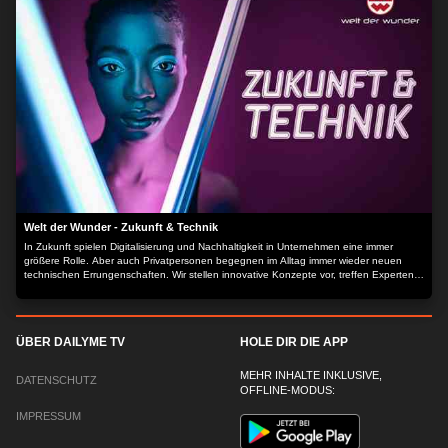
Welt der Wunder - Zukunft & Technik
In Zukunft spielen Digitalisierung und Nachhaltigkeit in Unternehmen eine immer
größere Rolle. Aber auch Privatpersonen begegnen im Alltag immer wieder neuen
technischen Errungenschaften. Wir stellen innovative Konzepte vor, treffen Experten
in Talks und zeigen, wie Franchise-Systeme Jungunternehmern den Traum von der
Selbstständigkeit erfüllen.
ÜBER DAILYME TV
HOLE DIR DIE APP
MEHR INHALTE INKLUSIVE,
DATENSCHUTZ
OFFLINE-MODUS:
IMPRESSUM