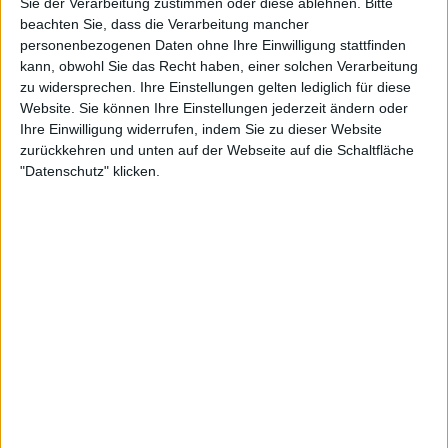
Sie der Verarbeitung zustimmen oder diese ablehnen.
Bitte
6:47
beachten Sie, dass die Verarbeitung mancher
personenbezogenen Daten ohne Ihre Einwilligung stattfinden
Was ist ein Teichrasierer?
kann, obwohl Sie das Recht haben, einer solchen Verarbeitung
Als Johannes die Aussicht auf einen See genießt, fällt ihm ein komisches Boot auf.
Neugierig fragt er Bootsführer Schunke, ob er ihm Gesellschaft leisten darf. So will er
zu widersprechen. Ihre Einstellungen gelten lediglich für diese
herauszufinden, was es mit dem Boot mit dem großen Schneidewerk auf sich hat.
Website. Sie können Ihre Einstellungen jederzeit ändern oder
Ihre Einwilligung widerrufen, indem Sie zu dieser Website
zurückkehren und unten auf der Webseite auf die Schaltfläche
"Datenschutz" klicken.
6:02
Sachgeschichte: Holzkunststoff
Christoph schaut sich heute an, wie aus einem Stück Holz eine Blockflöte gemacht
wird. Den Körper baut der Blockflöten-Bauer noch durch reinste Handarbeit. Für das
Mundstück gibt es eine andere Methode. Im Sägewerk erfährt Christoph, wie aus