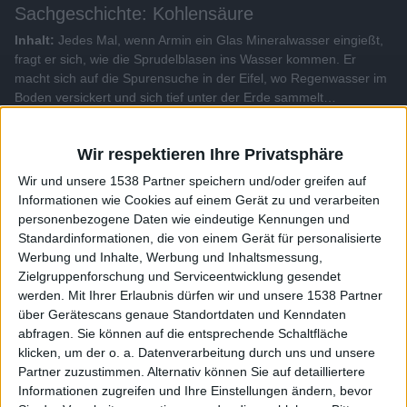
Sachgeschichte: Kohlensäure
Inhalt:
Jedes Mal, wenn Armin ein Glas Mineralwasser eingießt,
fragt er sich, wie die Sprudelblasen ins Wasser kommen. Er
macht sich auf die Spurensuche in der Eifel, wo Regenwasser im
Boden versickert und sich tief unter der Erde sammelt…
Alle Videos der Sendung
Wir respektieren Ihre Privatsphäre
Wir und unsere 1538 Partner speichern und/oder greifen auf
Weitere Videos dieser Sendung
Informationen wie Cookies auf einem Gerät zu und verarbeiten
personenbezogene Daten wie eindeutige Kennungen und
Standardinformationen, die von einem Gerät für personalisierte
Werbung und Inhalte, Werbung und Inhaltsmessung,
Zielgruppenforschung und Serviceentwicklung gesendet
werden.
Mit Ihrer Erlaubnis dürfen wir und unsere 1538 Partner
über Gerätescans genaue Standortdaten und Kenndaten
abfragen. Sie können auf die entsprechende Schaltfläche
klicken, um der o. a. Datenverarbeitung durch uns und unsere
Partner zuzustimmen. Alternativ können Sie auf detailliertere
Informationen zugreifen und Ihre Einstellungen ändern, bevor