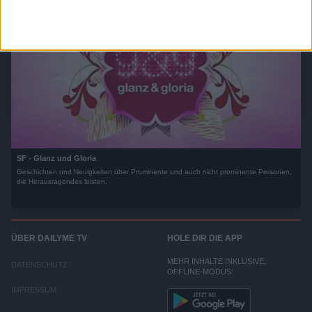
den Mitschülern die Schuld gegeben. Nun muss sich Tara persönlich beweisen…Für
alle Fans von HANNAH MONTANA, PLÖTZLICH PRINZESSIN oder CINDERELLA
STORY! Der Inhalt wird bereitgestellt von: PLAION PICTURES GmbH, Lochhamer Str.
9, 82152 Planegg/München
SF - Glanz und Gloria
Geschichten und Neuigkeiten über Prominente und auch nicht prominente Personen,
die Herausragendes leisten.
ÜBER DAILYME TV
HOLE DIR DIE APP
MEHR INHALTE INKLUSIVE,
DATENSCHUTZ
OFFLINE-MODUS:
IMPRESSUM