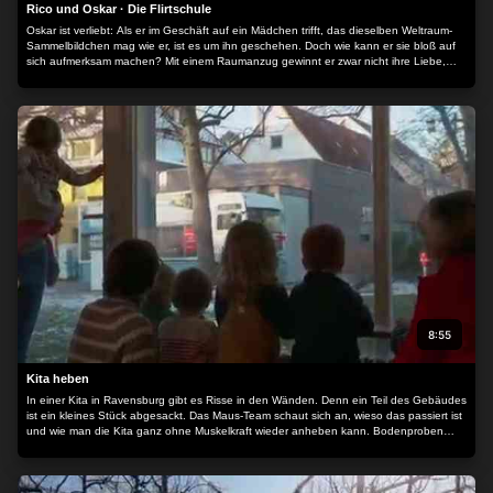
Rico und Oskar · Die Flirtschule
Oskar ist verliebt: Als er im Geschäft auf ein Mädchen trifft, das dieselben Weltraum-
Sammelbildchen mag wie er, ist es um ihn geschehen. Doch wie kann er sie bloß auf
sich aufmerksam machen? Mit einem Raumanzug gewinnt er zwar nicht ihre Liebe,
aber dafür etwas anderes, was er sich schon lange gewünscht hat…
8:55
Kita heben
In einer Kita in Ravensburg gibt es Risse in den Wänden. Denn ein Teil des Gebäudes
ist ein kleines Stück abgesackt. Das Maus-Team schaut sich an, wieso das passiert ist
und wie man die Kita ganz ohne Muskelkraft wieder anheben kann. Bodenproben
verraten, dass der Boden unter der Kita zu trocken geworden ist und sich deshalb
zusammengezogen hat. Doch wie kann der Boden wieder so stabil gemacht werden,
dass die Kita problemlos darauf stehen kann? Mit einigen Rohren, einer Pistole und
zwei ganz besonderen Flüssigkeiten…