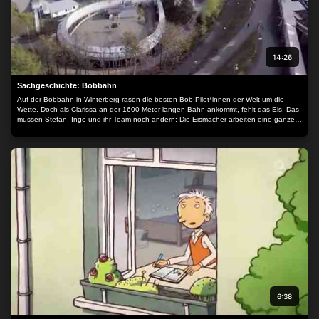
14:26
Sachgeschichte: Bobbahn
Auf der Bobbahn in Winterberg rasen die besten Bob-Pilot*innen der Welt um die
Wette. Doch als Clarissa an der 1600 Meter langen Bahn ankommt, fehlt das Eis. Das
müssen Stefan, Ingo und ihr Team noch ändern: Die Eismacher arbeiten eine ganze
Woche, um die Bahn vollständig zu vereisen. Neben Wasser kommt auch
Hobelschnee zum Einsatz, der erst noch von der Iserlohner Schlittschuhbahn ran
gekarrt werden muss. Da hilft Clarissa gerne mit und lernt, wie sie einen Eishobel
richtig einsetzt. Vor der ersten Testfahrt gibt es noch viel Arbeit. Dann darf Clarissa
aber mit einsteigen, auch wenn ihr etwas mulmig ist: Auf dem spiegelglatten Eis
schießt ein Bob mit 130 km/h durch die Bahn...
6:38