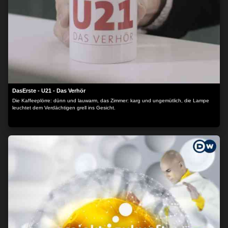
DasErste - U21 - Das Verhör
Die Kaffeeplörre: dünn und lauwarm, das Zimmer: karg und ungemütlich, die Lampe
leuchtet dem Verdächtigen grell ins Gesicht.