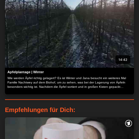
14:42
Apfelplantage | Winter
Wie werden Äpfel richtig gelagert? Es ist Winter und Jana besucht ein weiteres Mal
Familie Nachtwey auf dem Biohof, um zu sehen, was bei der Lagerung von Äpfeln
besonders wichtig ist. Nachdem die Äpfel sortiert und in großen Kisten gepackt
wurden, werden die Tore der Lagerhalle besonders dicht verschlossen. Jana findet
heraus, wie der Reifeprozess der Äpfel mit einer Art „Winterschlaf“ verhindert werden
kann und was das mit den Löchern auf dem Apfel, den Lentizellen, zu tun hat…
Empfehlungen für Dich: