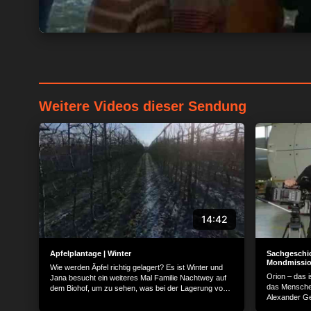
Weitere Videos dieser Sendung
Wir und unsere Part
verarbeiten persone
Gerät für personali
Serviceentwicklung 
genaue Standortdate
14:42
o. a. Datenverarbeit
Informationen zugrei
ablehnen.
Bitte bea
Apfelplantage | Winter
Sachgeschic
Mondmission
stattfinden kann, ob
Wie werden Äpfel richtig gelagert? Es ist Winter und
Orion – das 
Jana besucht ein weiteres Mal Familie Nachtwey auf
gelten lediglich für 
das Mensche
dem Biohof, um zu sehen, was bei der Lagerung von
widerrufen, indem Si
Alexander Ge
Äpfeln besonders wichtig ist. Nachdem die Äpfel
aufgebaut ist
"Datenschutz" klicke
sortiert und in großen Kisten gepackt wurden, werden