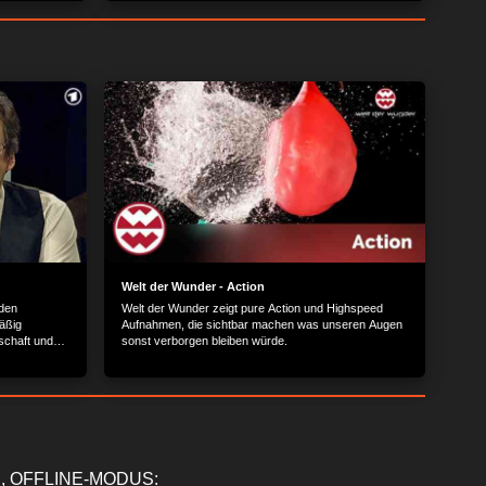
ird…
Dabei lüftet er auch das Geheimnis, wie die Kugeln
nach einem Wurf zurück zu den Spielern kommen…
Welt der Wunder - Action
nden
Welt der Wunder zeigt pure Action und Highspeed
äßig
Aufnahmen, die sichtbar machen was unseren Augen
schaft und
sonst verborgen bleiben würde.
, OFFLINE-MODUS: