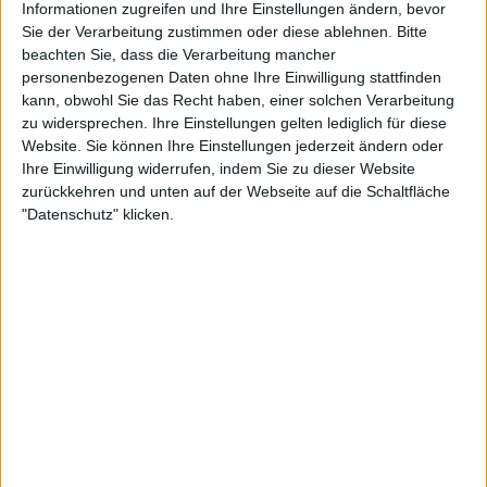
Informationen zugreifen und Ihre Einstellungen ändern, bevor
Sie der Verarbeitung zustimmen oder diese ablehnen.
Bitte
beachten Sie, dass die Verarbeitung mancher
personenbezogenen Daten ohne Ihre Einwilligung stattfinden
kann, obwohl Sie das Recht haben, einer solchen Verarbeitung
zu widersprechen. Ihre Einstellungen gelten lediglich für diese
Website. Sie können Ihre Einstellungen jederzeit ändern oder
Ihre Einwilligung widerrufen, indem Sie zu dieser Website
zurückkehren und unten auf der Webseite auf die Schaltfläche
6:38
"Datenschutz" klicken.
Rico und Oskar · Die Flirtschule
Oskar ist verliebt: Als er im Geschäft auf ein Mädchen trifft, das dieselben Weltraum-
Sammelbildchen mag wie er, ist es um ihn geschehen. Doch wie kann er sie bloß auf
sich aufmerksam machen? Mit einem Raumanzug gewinnt er zwar nicht ihre Liebe,
aber dafür etwas anderes, was er sich schon lange gewünscht hat…