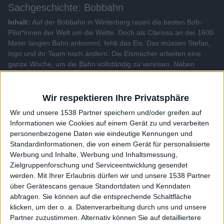
Sachgeschichte: Bobbahn
Inhalt:
Auf der Bobbahn in Winterberg rasen die besten Bob-
Pilot*innen der Welt um die Wette. Doch als Clarissa an der 1600
Meter langen Bahn ankommt, fehlt das Eis. Das müssen Stefan,
Ingo und ihr Team noch ändern: Die Eismacher arbeiten eine
ganze Woche, um die Bahn vollständig zu vereisen. Neben
Wasser kommt auch Hobelschnee zum Einsatz, der erst noch von
der Iserlohner Schlittschuhbahn ran gekarrt werden muss. Da hilft
Clarissa gerne mit und lernt, wie sie einen Eishobel richtig
Wir respektieren Ihre Privatsphäre
einsetzt. Vor der ersten Testfahrt gibt es noch viel Arbeit. Dann
darf Clarissa aber mit einsteigen, auch wenn ihr etwas mulmig ist:
Wir und unsere 1538 Partner speichern und/oder greifen auf
Auf dem spiegelglatten Eis schießt ein Bob mit 130 km/h durch
Informationen wie Cookies auf einem Gerät zu und verarbeiten
die Bahn...
personenbezogene Daten wie eindeutige Kennungen und
Standardinformationen, die von einem Gerät für personalisierte
Werbung und Inhalte, Werbung und Inhaltsmessung,
Alle Videos der Sendung
Zielgruppenforschung und Serviceentwicklung gesendet
werden.
Mit Ihrer Erlaubnis dürfen wir und unsere 1538 Partner
über Gerätescans genaue Standortdaten und Kenndaten
Weitere Videos dieser Sendung
abfragen. Sie können auf die entsprechende Schaltfläche
klicken, um der o. a. Datenverarbeitung durch uns und unsere
Partner zuzustimmen. Alternativ können Sie auf detailliertere