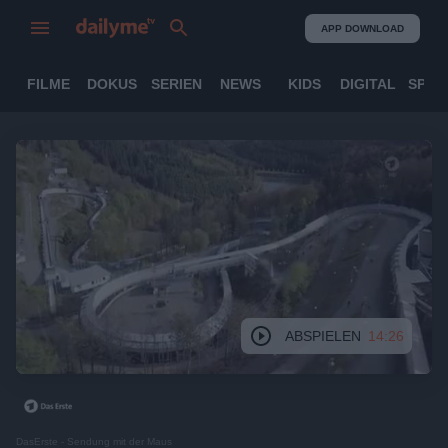
APP DOWNLOAD
FILME
DOKUS
SERIEN
NEWS
KIDS
DIGITAL
SPOR
ABSPIELEN
14:26
DasErste - Sendung mit der Maus