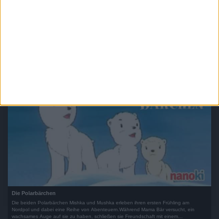
Welt der Wunder - Digital World
Die Digitalisierung nimmt einen immer wichtigeren Part in unserem Leben ein. Welche
Chancen und Möglichkeiten bietet sie? Wie sehen die neuen Anwendungen aus?
Und welche Prozesse verändern sich dadurch im Alltag? „Digital World“ wirft einen Blick
in die digitale Zukunft.
Die Polarbärchen
Die beiden Polarbärchen Mishka und Mushka erleben ihren ersten Frühling am
Nordpol und dabei eine Reihe von Abenteuern.Während Mama Bär versucht, ein
wachsames Auge auf sie zu haben, schließen sie Freundschaft mit einem