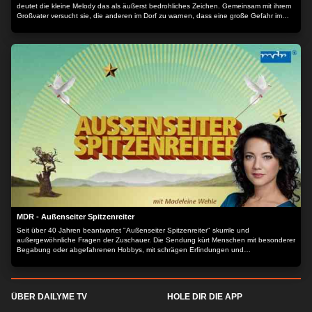
deutet die kleine Melody das als äußerst bedrohliches Zeichen. Gemeinsam mit ihrem
Großvater versucht sie, die anderen im Dorf zu warnen, dass eine große Gefahr im
Anmarsch ist. Denn Melody ist überzeugt, dass hinter dem Verschwinden der
Eisdrache steckt, eine alte mythische Figur. Sein Ziel ist es, den Menschen Freude
und Zuversicht zu nehmen und die Welt im ewigen Winter versinken zu lassen. Zum
Glück steht Melody ihr bester Freund Leif zur Seite. Doch werden sie es schaffen, die
skeptischen Dorfbewohner zu überzeugen, bevor es zu spät ist? Der Inhalt wird
bereitgestellt von: PLAION PICTURES GmbH, Lochhamer Str. 9, 82152
Planegg/München
MDR - Außenseiter Spitzenreiter
Seit über 40 Jahren beantwortet "Außenseiter Spitzenreiter" skurrile und
außergewöhnliche Fragen der Zuschauer. Die Sendung kürt Menschen mit besonderer
Begabung oder abgefahrenen Hobbys, mit schrägen Erfindungen und
ungewöhnlichem Wissen.
ÜBER DAILYME TV
HOLE DIR DIE APP