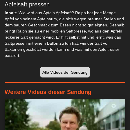
Apfelsaft pressen
Inhalt:
Wie wird aus Äpfeln Apfelsaft? Ralph hat jede Menge
Äpfel von seinem Apfelbaum, die sich wegen brauner Stellen und
dem sauren Geschmack zum Essen nicht so gut eignen. Deshalb
bringt Ralph sie zu einer mobilen Saftpresse, wo aus den Äpfeln
leckerer Saft gemacht wird. Er hilft selbst mit und lernt, was das
Saftpressen mit einem Ballon zu tun hat, wie der Saft vor
Bakterien geschützt werden kann und was mit den Apfeltrester
Wir respektieren Ihre Privatsphäre
passiert.
Wir und unsere Partner speichern und/oder greifen auf
Informationen wie Cookies auf einem Gerät zu und verarbeiten
Alle Videos der Sendung
personenbezogene Daten wie eindeutige Kennungen und
Standardinformationen, die von einem Gerät für personalisierte
Werbung und Inhalte, Werbung und Inhaltsmessung,
Weitere Videos dieser Sendung
Zielgruppenforschung und Serviceentwicklung gesendet
werden.
Mit Ihrer Erlaubnis dürfen wir und unsere Partner über
Gerätescans genaue Standortdaten und Kenndaten abfragen.
Sie können auf die entsprechende Schaltfläche klicken, um der
o. a. Datenverarbeitung durch uns und unsere Partner
zuzustimmen. Alternativ können Sie auf detailliertere
Informationen zugreifen und Ihre Einstellungen ändern, bevor