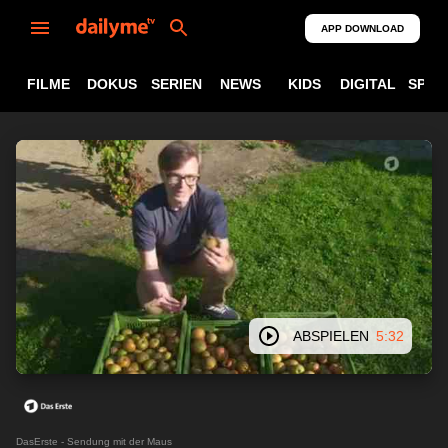
APP DOWNLOAD
FILME
DOKUS
SERIEN
NEWS
KIDS
DIGITAL
SPOR
ABSPIELEN
5:32
DasErste - Sendung mit der Maus