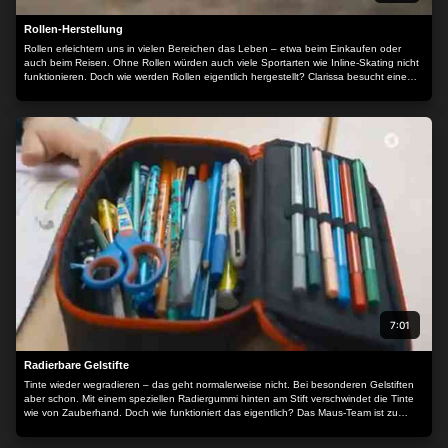
Rollen-Herstellung
Rollen erleichtern uns in vielen Bereichen das Leben – etwa beim Einkaufen oder
auch beim Reisen. Ohne Rollen würden auch viele Sportarten wie Inline-Skating nicht
funktionieren. Doch wie werden Rollen eigentlich hergestellt? Clarissa besucht eine
Fabrik und findet heraus, wie aus Blech, Stahl und Kunststoff Rollen werden. Und
zwar ganz besondere Rollen…
7:01
Radierbare Gelstifte
Tinte wieder wegradieren – das geht normalerweise nicht. Bei besonderen Gelstiften
aber schon. Mit einem speziellen Radiergummi hinten am Stift verschwindet die Tinte
wie von Zauberhand. Doch wie funktioniert das eigentlich? Das Maus-Team ist zu
Besuch in einem Labor der Uni Düsseldorf und wird Zeuge eines spannenden
Versuchs. Dabei zeigt sich, wie Wärme auf die Tinte wirkt. Das probieren die Kinder