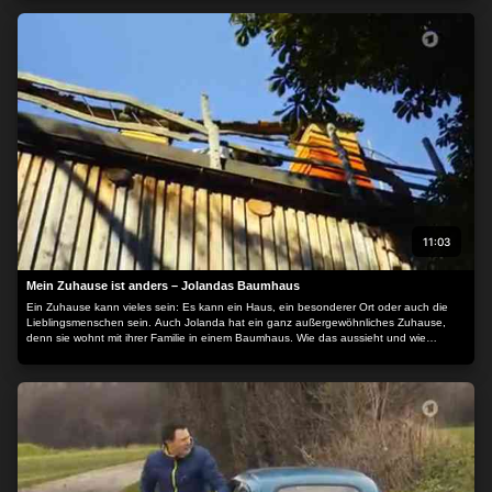
11:03
Mein Zuhause ist anders – Jolandas Baumhaus
Ein Zuhause kann vieles sein: Es kann ein Haus, ein besonderer Ort oder auch die
Lieblingsmenschen sein. Auch Jolanda hat ein ganz außergewöhnliches Zuhause,
denn sie wohnt mit ihrer Familie in einem Baumhaus. Wie das aussieht und wie
Jolanda dort mit ihrer Familie lebt, schaut sich Jana bei ihrem Besuch an. Wer hätte
gedacht, dass oben zwischen den Baumkronen sogar eine Kuh lebt?!