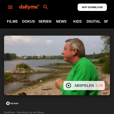
APP DOWNLOAD
FILME
DOKUS
SERIEN
NEWS
KIDS
DIGITAL
SPOR
ABSPIELEN
6:48
DasErste - Sendung mit der Maus