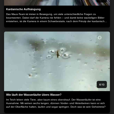
Kardanische Aufhängung
Das Maus-Team ist immer in Bewegung, um viele unterschiedliche Fragen zu
beantworten. Dabei darf die Kamera nie fehlen – und damit keine wackeligen Bilder
entstehen, ist die Kamera in einem Schwebestativ, nach dem Prinzip der kardanischen
Aufhängung befestigt. Doch was hat es damit auf sich und woher kommt dieses
Prinzip? Das zeigt Siham heute und verrät, inwiefern auch die Seefahrt hierbei eine
Rolle spielt.
6:10
Wie läuft der Wasserläufer übers Wasser?
Im Teich leben viele Tiere, aber kaum eines obendrauf. Der Wasserläufer ist eine
Ausnahme: Mit seinen sechs langen, dünnen Vorder- und Hinterbeinen kann er sich
auf der Oberfläche halten, laufen und sogar springen. Doch was ist sein Geheimnis?