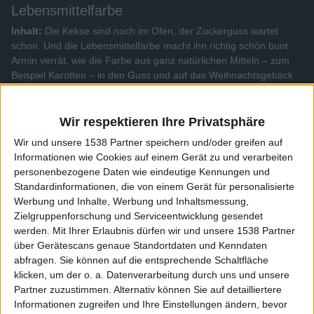
Lebensmittelfarbe
Inhalt:
Die Kekse sind noch im Ofen, der Zuckerguss wartet
schon. Und die Lebensmittelfarbe macht ihn richtig schön bunt.
Armin verrät, wie die Farbe aus ganz natürlichen Mitteln – zum
Beispiel Karotten – in den Guss und auf das Weihnachtsgebäck
kommt.
Wir respektieren Ihre Privatsphäre
Alle Videos der Sendung
Wir und unsere 1538 Partner speichern und/oder greifen auf
Informationen wie Cookies auf einem Gerät zu und verarbeiten
Weitere Videos dieser Sendung
personenbezogene Daten wie eindeutige Kennungen und
Standardinformationen, die von einem Gerät für personalisierte
Werbung und Inhalte, Werbung und Inhaltsmessung,
Zielgruppenforschung und Serviceentwicklung gesendet
werden.
Mit Ihrer Erlaubnis dürfen wir und unsere 1538 Partner
über Gerätescans genaue Standortdaten und Kenndaten
abfragen. Sie können auf die entsprechende Schaltfläche
klicken, um der o. a. Datenverarbeitung durch uns und unsere
Partner zuzustimmen. Alternativ können Sie auf detailliertere
Informationen zugreifen und Ihre Einstellungen ändern, bevor