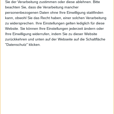
Sie der Verarbeitung zustimmen oder diese ablehnen.
Bitte
beachten Sie, dass die Verarbeitung mancher
7:47
personenbezogenen Daten ohne Ihre Einwilligung stattfinden
Tiba: Musikunterricht
kann, obwohl Sie das Recht haben, einer solchen Verarbeitung
Tiba und ihre Familie, die vor dem Krieg in ihrer Heimat Syrien geflohen sind, leben
zu widersprechen. Ihre Einstellungen gelten lediglich für diese
mittlerweile seit zwei Jahren in Deutschland. Die Stadt aus der sie kommen, wurde im
Website. Sie können Ihre Einstellungen jederzeit ändern oder
Krieg zerstört. Seit ihrer Ankunft im Zeltlager begleitet das Maus-Team Familie Al-
Abdullah und zeigt, wie sich ihr Leben hier entwickelt. Bald ist es soweit: Tibas große
Ihre Einwilligung widerrufen, indem Sie zu dieser Website
Auftritte auf dem Schulfest stehen bevor.
zurückkehren und unten auf der Webseite auf die Schaltfläche
"Datenschutz" klicken.
5:57
Tiba: Die Entscheidung
Tiba freut sich sehr. In der Schule hat sie schon viele neue Freunde gefunden, mit
dem Lesen klappt es immer besser, und sie lernt jetzt auch schwimmen. Außerdem