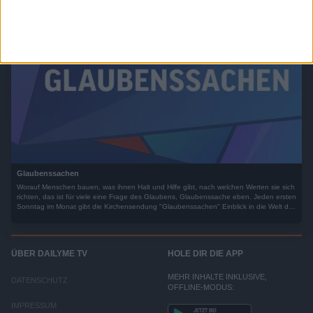
Glaubenssachen
Worauf Menschen bauen, was ihnen Halt und Hilfe gibt, nach welchen Werten sie sich
richten, das ist für viele eine Frage des Glaubens, Glaubenssache eben. Jeden ersten
Sonntag im Monat gibt die Kirchensendung "Glaubenssachen" Einblick in die Welt des
Glaubens.
ÜBER DAILYME TV
HOLE DIR DIE APP
MEHR INHALTE INKLUSIVE,
DATENSCHUTZ
OFFLINE-MODUS:
IMPRESSUM