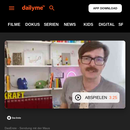
APP DOWNLOAD
FILME
DOKUS
SERIEN
NEWS
KIDS
DIGITAL
SPOR
ABSPIELEN
3:25
DasErste - Sendung mit der Maus