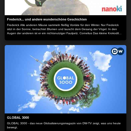
Frederick... und andere wunderschöne Geschichten
Frederick Alle anderen Mäuse sammeln fleißig Vorräte für den Winter. Nur Frederick
sitzt in der Sonne, betrachtet Blumen und lauscht dem Gesang der Vögel. In den
Augen der anderen ist er ein nichtsnutziger Faulpelz. Cornelius Das kleine Krokodil
Cornelius ist das einzige Krokodil, das aus dem Ei schlüpft und sofort aufrecht durchs
Leben geht. Alle anderen Krokodile sind natürlich der Meinung, dass ein ordentliches
Krokodil sich auf allen Vieren fortbewegt. Sie machen ihm das Leben schwer mit ihren
ständigen Vorwürfen. It`s mine "Das ist meins!“ “Nein, gib her, das ist meins!“ So geht
das den lieben langen Tag. Keine Stunde vergeht, ohne dass sich Milton, Rupert und
Lydia, die drei kleinen Frösche, nicht um irgendetwas streiten. Selbst der alten weisen
Kröte gelingt es nicht, die Streithähne zu versöhnen. Fish is Fish Ein kleiner Fisch will
wie sein Freund, die Kaulquappe, eines Tages den Teich verlassen, um die Kühe mit
den Hörnern, die Menschen auf zwei Beinen, die Vögel in der Luft und die
riesengroßen Bäume zu sehen. Swimmy Swimmy sieht nicht nur anders aus als die
anderen kleinen Fische - er ist schwarz und die anderen sind rot - er schwimmt auch
schneller als alle anderen. Deshalb entkommt Swimmy auch als einziger dem großen,
gefräßigen Thunfisch. Jetzt schwimmt er allein durch den weiten Ozean. Der Inhalt
wird bereitgestellt von: PLAION PICTURES GmbH, Lochhamer Str. 9, 82152
Planegg/München
GLOBAL 3000
GLOBAL 3000 - das neue Globalisierungsmagazin von DW-TV zeigt, was uns heute
bewegt.