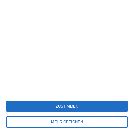
23:59
Spezial - Welt-Schul-Maus
Die Maus drückt weltweit die Schulbank – Ein besonderer Schultag mit der Maus! In
zehn Ländern begleitet Ralph Caspers Kinder in Schulen. Sie alle lernen Mathe,
Geschichte, Sprachen, aber die Unterschiede fallen Ralph auch gleich auf.
Empfehlungen für Dich:
ZUSTIMMEN
MEHR OPTIONEN