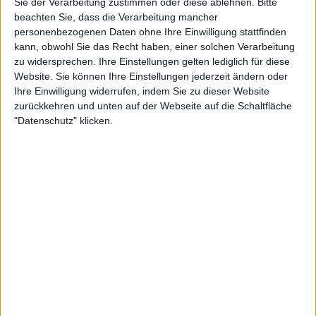
Sie der Verarbeitung zustimmen oder diese ablehnen.
Bitte
4:04
beachten Sie, dass die Verarbeitung mancher
personenbezogenen Daten ohne Ihre Einwilligung stattfinden
Was macht das Virus im Körper?
kann, obwohl Sie das Recht haben, einer solchen Verarbeitung
Wenn es Viren gelingt, in unsere Körperzellen einzudringen, vermehren sie sich immer
weiter. Ralph erklärt, wie das genau funktioniert.
zu widersprechen. Ihre Einstellungen gelten lediglich für diese
Website. Sie können Ihre Einstellungen jederzeit ändern oder
Ihre Einwilligung widerrufen, indem Sie zu dieser Website
zurückkehren und unten auf der Webseite auf die Schaltfläche
"Datenschutz" klicken.
3:21
Warum hilft Händewaschen gegen Corona?
In seinem Corona-Rap singt Armin: „Wasch dir öfter mal die Pfoten!“ Und das ist zur
Zeit ganz besonders wichtig. Wenn du beim Händewaschen die MausMelodie einmal
komplett summst, wäscht du deine Hände auch lang genug. Die Fingerspitzen und