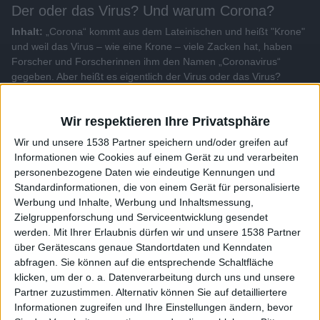
Der oder das Virus? Und warum Corona?
Inhalt:
„Corona“ kommt aus dem Lateinischen und heißt "Krone"
und weil das Virus – wie eine Krone – viele Zacken hat, haben
Forscher und Forscherinnen ihm den Namen „Coronavirus“
gegeben. Aber heißt es eigentlich der Virus oder das Virus?
Alle Videos der Sendung
Wir respektieren Ihre Privatsphäre
Wir und unsere 1538 Partner speichern und/oder greifen auf
Weitere Videos dieser Sendung
Informationen wie Cookies auf einem Gerät zu und verarbeiten
personenbezogene Daten wie eindeutige Kennungen und
Standardinformationen, die von einem Gerät für personalisierte
Werbung und Inhalte, Werbung und Inhaltsmessung,
Zielgruppenforschung und Serviceentwicklung gesendet
werden.
Mit Ihrer Erlaubnis dürfen wir und unsere 1538 Partner
über Gerätescans genaue Standortdaten und Kenndaten
abfragen. Sie können auf die entsprechende Schaltfläche
klicken, um der o. a. Datenverarbeitung durch uns und unsere
Partner zuzustimmen. Alternativ können Sie auf detailliertere
Informationen zugreifen und Ihre Einstellungen ändern, bevor