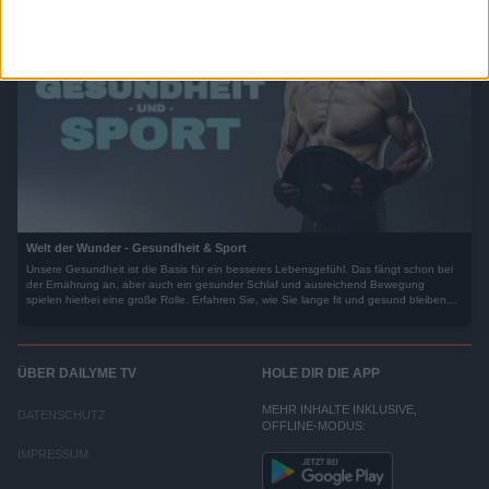
Welt der Wunder - Gesundheit & Sport
Unsere Gesundheit ist die Basis für ein besseres Lebensgefühl. Das fängt schon bei
der Ernährung an, aber auch ein gesunder Schlaf und ausreichend Bewegung
spielen hierbei eine große Rolle. Erfahren Sie, wie Sie lange fit und gesund bleiben
mit unseren alltagsnahen Gesundheits- und Servicethemen.
ÜBER DAILYME TV
HOLE DIR DIE APP
MEHR INHALTE INKLUSIVE,
DATENSCHUTZ
OFFLINE-MODUS:
IMPRESSUM