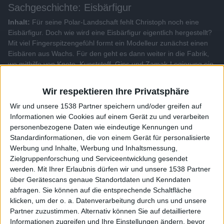
Sachgeschichte: Eisbärfigur
Inhalt:
Für seine Polar-Landschaft fehlt Christoph noch eine
Eisbärfigur. Doch wie wird eine Eisbärfigur eigentlich hergestellt?
Mit viel Fingerspitzengefühl formt ein Modelleur zunächst einen
Eisbären aus Wachs. Für den geht es dann weiter in die Fabrik,
wo mithilfe von Knete, Kunststoff, Gips und Zamak-Legierung ein
Abdruck gemacht wird. Mit der fertigen Form können schließlich
ganz viele Eisbärfiguren produziert werden. Und mit etwas Farbe
sehen die Figuren auch ganz schön echt aus…
Wir respektieren Ihre Privatsphäre
Wir und unsere 1538 Partner speichern und/oder greifen auf
Informationen wie Cookies auf einem Gerät zu und verarbeiten
Alle Videos der Sendung
personenbezogene Daten wie eindeutige Kennungen und
Standardinformationen, die von einem Gerät für personalisierte
Werbung und Inhalte, Werbung und Inhaltsmessung,
Weitere Videos dieser Sendung
Zielgruppenforschung und Serviceentwicklung gesendet
werden.
Mit Ihrer Erlaubnis dürfen wir und unsere 1538 Partner
über Gerätescans genaue Standortdaten und Kenndaten
abfragen. Sie können auf die entsprechende Schaltfläche
klicken, um der o. a. Datenverarbeitung durch uns und unsere
Partner zuzustimmen. Alternativ können Sie auf detailliertere