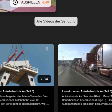
ABSPIELEN
4:40
Alle Videos der Sendung
7:34
r Autobahnbrücke (Teil 6)
Leverkusener Autobahnbrücke (Teil 3
Jahren begleitet das Maus-Team den Bau
Autobahnbrücke über den Rhein: Maus-T
everkusener Autobahnbrücke. Im
Bauarbeiten in Leverkusen (Folge 3) – Di
 der Serie geht es diesmal darum, wie die
Autobahnbrücke am Rhein bei Leverkusen
n werden, an denen die Brücke
und eine neue muss her. Das MausTeam 
ängen soll. Dafür werden zunächst
heute an, auf welchem Fundament die n