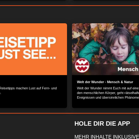
teile mit den Seilkästen befestigt. Mithilfe
stehen soll. Bevor es gegossen wird, we
ohrs werden die einzelnen Seile – auch
einem Ponton im Rhein Bodenproben ge
nt – nacheinander am Pylon
Meter tief muss gebohrt werden bis die B
 Nachdem das 55 Mal passiert ist, ist
auf Grund stoßen, der fest genug ist für 
el komplett. Jetzt müssen nur noch die
Fundament. Jetzt kann es losgehen – und
igt werden. Aber wie?
mit einem selbstgebauten Modell, welche 
Bau eine hydraulische Presse, Bewehru
64 Betonpfähle.
Welt der Wunder - Mensch & Natur
eisetipps machen Lust auf Fern- und
Welt der Wunder nimmt Euch mit auf eine
.
den menschlichen Körper, geht rätselhaft
Ereignissen und übersinnlichen Phänom
HOLE DIR DIE APP
MEHR INHALTE INKLUSIVE