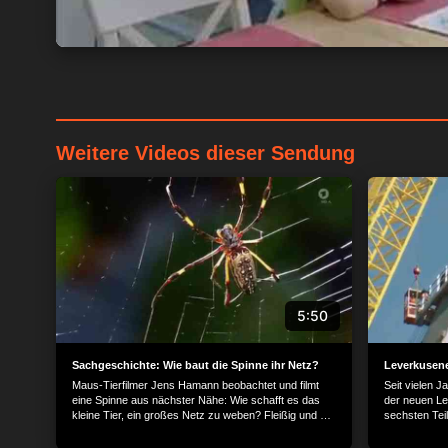
Weitere Videos dieser Sendung
5:50
Sachgeschichte: Wie baut die Spinne ihr Netz?
Leverkusene
Maus-Tierfilmer Jens Hamann beobachtet und filmt
Seit vielen 
eine Spinne aus nächster Nähe: Wie schafft es das
der neuen L
kleine Tier, ein großes Netz zu weben? Fleißig und mit
sechsten Teil
mehreren verschiedenen Fäden macht sich die
Seile gezoge
Spinne an die Arbeit. Die Speichenfäden halten das
irgendwann h