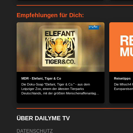
Netz stabil. Doch erst die klebrigen Fäden werden
einmal die Bau
Insekten gefährlich…
eines Hüll-R
Litzen genan
Empfehlungen für Dich:
hochgezogen.
das Seilbünd
Enden befest
MDR - Elefant, Tiger & Co
Reisetipps
Die Doku-Soap "Elefant, Tiger & Co." - aus dem
Die Mhoch4 R
Leipziger Zoo, einem der ältesten Tierparks
Europareisen
Deutschlands, mit der größten Menschenaffenanlage
der Welt und einer gigantischen Löwensavanne -
erzählt vom Alltag, von Sorgen, Problemen und
Erfolgen der Zoobewohner.
ÜBER DAILYME TV
DATENSCHUTZ