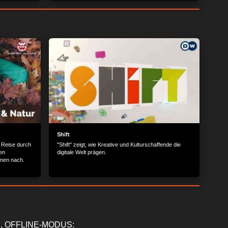
rden von
Schrägseilbrücke – und welche Seile stark genug
nommen: 40
sind, das testet die Uni Bochum. Stabil bleiben, auch
auarbeiter
im Sturm, das muss das Brückenmodell im Windkanal.
das
Damit künftig auch bei Hochwasser und starker
 Armin zeigt
Strömung die Brückenpfeiler fest im Rhein stehen, gibt
Rolle beim
es im Fluss jetzt eine Bohrinsel: Von hier untersuchen
ngskörbe und
Experten, wie fest die Gesteinsschichten unter dem
Flussbett sind, bis in 40 m Tiefe.
Shift
 Reise durch
"Shift" zeigt, wie Kreative und Kulturschaffende die
en
digitale Welt prägen.
enen nach.
, OFFLINE-MODUS: