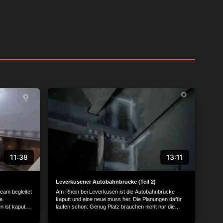
11:38
13:11
)
Leverkusener Autobahnbrücke (Teil 2)
eam begleitet
Am Rhein bei Leverkusen ist die Autobahnbrücke
e
kaputt und eine neue muss her. Die Planungen dafür
 ist kaputt
laufen schon: Genug Platz brauchen nicht nur die
schaut sich
Autos auf der Brücke, sondern auch die Schiffe auf
eue Brücke
dem Fluss darunter. Passend wäre eine