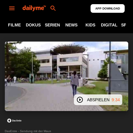
APP DOWNLOAD
FILME
DOKUS
SERIEN
NEWS
KIDS
DIGITAL
SPOR
ABSPIELEN
9:34
DasErste - Sendung mit der Maus