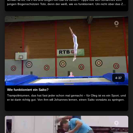
jungen Bogenschützen Tobi, denn der weiß, wie es funktioniert. Um nicht über das Ziel
hinauszuschießen, ist nicht nur der richtige Blick, sondern auch die richtige Technik
notwendig. Zuerst wird mit einem Gummiband trainiert. Dann darf Johannes selbst den
Bogen spannen…
4:37
Wie funktioniert ein Salto?
Trampolinturnen, das hat fast jeder schon mal gemacht – für Oleg ist es ein Sport, und
er ist darin richtig gut. Von ihm will Johannes lernen, einen Salto vorwärts zu springen.