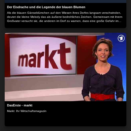
Der Eisdrache und die Legende der blauen Blumen
Als die blauen Gänseblümchen auf den Wiesen ihres Dorfes langsam verschwinden,
deutet die kleine Melody das als äußerst bedrohliches Zeichen. Gemeinsam mit ihrem
Großvater versucht sie, die anderen im Dorf zu warnen, dass eine große Gefahr im
Anmarsch ist. Denn Melody ist überzeugt, dass hinter dem Verschwinden der
Eisdrache steckt, eine alte mythische Figur. Sein Ziel ist es, den Menschen Freude
und Zuversicht zu nehmen und die Welt im ewigen Winter versinken zu lassen. Zum
Glück steht Melody ihr bester Freund Leif zur Seite. Doch werden sie es schaffen, die
skeptischen Dorfbewohner zu überzeugen, bevor es zu spät ist? Der Inhalt wird
bereitgestellt von: PLAION PICTURES GmbH, Lochhamer Str. 9, 82152
Planegg/München
DasErste - markt
Markt: Ihr Wirtschaftsmagazin