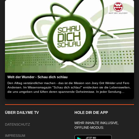
Welt der Wunder - Schau dich schlau
Den Alltag verständlicher machen - das ist die Mission von Joey Grit Winkler und Fero
Andersen. Im Wissensmagazin "Schau dich schlau!" entdecken sie die Lebenswelten,
die uns umgeben und lüften deren spannende Geheimnisse. In jeder Sendung
betrachtet "Schau dich schlau!" ein Themenfeld aus verschiedenen Blickwinkeln und
vermittelt spannendes Wissen.
ÜBER DAILYME TV
HOLE DIR DIE APP
MEHR INHALTE INKLUSIVE,
DATENSCHUTZ
OFFLINE-MODUS:
IMPRESSUM