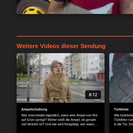
Weitere Videos dieser Sendung
8:12
Ampelschaltung
Türklinke
Wer entscheidet eigentlich, wann eine Ampel von Rot
Wie funktion
auf Grün springt? Woher weiß die Ampel, ob gerade
Türklinke run
viel Verkehr ist? Und wie wird festgelegt, wer wann
in die Tür. 
fahren darf? André schaut sich eine Ampelschaltung
zurück in die
einmal ganz genau an und findet mithilfe eines Ampel-
Warum ist da