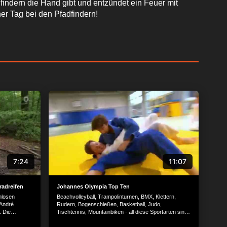
dfindern die Hand gibt und entzündet ein Feuer mit
er Tag bei den Pfadfindern!
7:24
11:07
radreifen
Johannes Olympia Top Ten
hlosen
Beachvolleyball, Trampolinturnen, BMX, Klettern,
 André
Rudern, Bogenschießen, Basketball, Judo,
. Die
Tischtennis, Mountainbiken - all diese Sportarten sind
ug,
olympische Disziplinen und Johannes hat sie alle
ifen bei
ausprobiert. Die wichtigsten Tipps und Tricks hat er