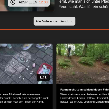
lernt, wie man sich unter Pfa
ABSPIELEN
12:08
Feuerstahl. Was für ein schön
Alle Videos der Sendung
8:18
Pannenschutz im schlauchlosen Fahr
iert eine Türklinke? Wenn man eine
Warum bekommt man bei einem schlauc
ter drückt, schiebt sich der Riegel zurück
Fahrradreifen keinen Platten? Das findet
Doch schiebt man den Riegel per Hand
heraus, als er Jule, Leon und Marten trifft
 Tür, so bewegt sich die Türklinke nicht.
brauchen beim Radfahren keinen Flickze
s so? Diese Frage hat Mausfan Miyuki
schließlich reparieren sich ihre Fahrradre