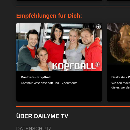
Technikers, einer Ampel-Programmiererin und der
an die Maus g
Verkehrs- und Tunnelleitzentrale Köln Antworten auf all
besucht sie 
diese Fragen.
Empfehlungen für Dich:
DasErste - Kopfball
DasErste - 
Kopfball: Wissenschaft und Experimente
Wissen macht
die es werde
ÜBER DAILYME TV
DATENSCHUTZ