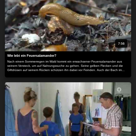
7:56
Wie lebt ein Feuersalamander?
Nach einem Sommerregen im Wald kommt ein erwachsener Feuersalamander aus
seinem Versteck, um auf Nahrungssuche zu gehen. Seine gelben Flecken und die
Giftdrüsen auf seinem Rücken schützen ihn dabei vor Feinden. Auch der Bach im
Wald ist für Salamander sehr wichtig: Hier bringt ein Weibchen ihre Jungen zur Welt.
Denn als Amphibien verbringen die Tiere ihre ersten Lebenswochen unter Wasser.
Dabei atmen die Larven durch ihre Kiemenbüschel und fressen Mückenlarven und
andere Kleintiere. Nach ein paar Wochen sind sie schon größer geworden und ihre
Kiemenbüschel sind verschwunden. Nun geht es das erste Mal an Land.