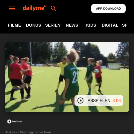
APP DOWNLOAD
FILME
DOKUS
SERIEN
NEWS
KIDS
DIGITAL
SPOR
ABSPIELEN
8:06
DasErste - Sendung mit der Maus