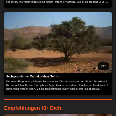
sehen ist. Im Freilichtmuseum Kommern erzählt er Clarissa, wie er als Regisseur vor
der Kamera landete und was ein Nagelbrett und Tomatenketchup damit zu tun haben.
Ganz besonders freut sich Clarissa auch darüber, Janoschs „Komm wir finden einen
Schatz“ wiederzusehen. Das ist eine von vielen Lach- und Sachgeschichten aus den
1980ern, die Kinder von damals, heute mit ihrem eigenen Nachwuchs neu
entdecken…
9:28
Sachgeschichte: Marokko-Maus Teil 4b
Die letzte Etappe von Sihams Sommerreise führt sie weiter in den Süden Marokkos in
Richtung Atlantikküste. Dort gibt es Arganbäume, aus deren Früchte ein kostbares Öl
gewonnen werden kann. Einige Berberfrauen haben sich in einer Kooperative
zusammengeschlossen und teilen sich die Arbeit: vom Auflesen der Früchte bis hin
zum Abfüllen des Öls in Flaschen. Siham schaut sich den Prozess von vorne bis
hinten genau an und darf sogar selbst einmal probieren, den öligen Samen aus der
Schale der Frucht zu schlagen. Das ist gar nicht so einfach…
Empfehlungen für Dich: