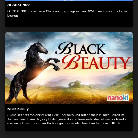
GLOBAL 3000
GLOBAL 3000 - das neue Globalisierungsmagazin von DW-TV zeigt, was uns heute
bewegt.
Black Beauty
Audry (Jennifer Mckenzie) liebt Tiere über alles und hilft deshalb in ihrer Freizeit im
Tierheim aus. Eines Tages gibt dort jemand ein schwer verletztes schwarzes Pferd ab,
das vor seinem grausamen Besitzer gerettet wurde. Zwischen Audry und 'Black
Beauty' ist eine unmittelbare, intensive Bindung spürbar und sie möchte ihren Vater
überreden, das Tier zu adoptieren und gesund zu pflegen. Der sieht zwar keinen Sinn
darin, erlaubt es aber schließlich. Audrys Großvater, der schon seit Jahren keinen