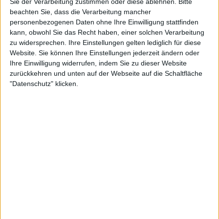
Sie der Verarbeitung zustimmen oder diese ablehnen.
Bitte
26:06
beachten Sie, dass die Verarbeitung mancher
personenbezogenen Daten ohne Ihre Einwilligung stattfinden
Truckworld - s2 | e1 - Kleintransporter
kann, obwohl Sie das Recht haben, einer solchen Verarbeitung
Muss es ein Klein-LKW sein oder reicht auch ein normaler Transporter? Oft ist er
zu widersprechen. Ihre Einstellungen gelten lediglich für diese
wendiger und auch viel wirtschaftlicher. Umso erstaunlicher ist es deshalb, was ein
sächsischer Spezialveranstalter alles mit seinem Kleintransporter anstellt.
Website. Sie können Ihre Einstellungen jederzeit ändern oder
Ihre Einwilligung widerrufen, indem Sie zu dieser Website
zurückkehren und unten auf der Webseite auf die Schaltfläche
"Datenschutz" klicken.
26:14
Truckworld - s2 | e2 - Panamericana-Tour mit dem VW Caddy Ecofuel
Rainer Zietlow aus Mannheim hat sich den Traum erfüllt, die schönsten und
spektakulärsten Straßen der Welt zu bereisen. Für seine neue Tour hat er sich jetzt die
längste Straße der Welt ausgesucht: die legendäre Panamericana.