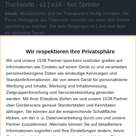
Truckworld - s1 | e14 - 6x6 Sprinter
Inhalt:
Allradantriebe sind bei Transportern häufig vertreten. Die
Firma Oberaigner aus Österreich versucht nun einen 6x6-Antrieb
salonfähig zu machen. Die viele Steigungen im Land sind dafür
ein optimales Terrain.
Alle Videos der Sendung
Wir respektieren Ihre Privatsphäre
Wir und unsere 1538 Partner speichern und/oder greifen auf
Informationen wie Cookies auf einem Gerät zu und verarbeiten
Weitere Videos dieser Sendung
personenbezogene Daten wie eindeutige Kennungen und
Standardinformationen, die von einem Gerät für personalisierte
Werbung und Inhalte, Werbung und Inhaltsmessung,
Zielgruppenforschung und Serviceentwicklung gesendet
werden.
Mit Ihrer Erlaubnis dürfen wir und unsere 1538 Partner
über Gerätescans genaue Standortdaten und Kenndaten
abfragen. Sie können auf die entsprechende Schaltfläche
klicken, um der o. a. Datenverarbeitung durch uns und unsere
Partner zuzustimmen. Alternativ können Sie auf detailliertere
Informationen zugreifen und Ihre Einstellungen ändern, bevor