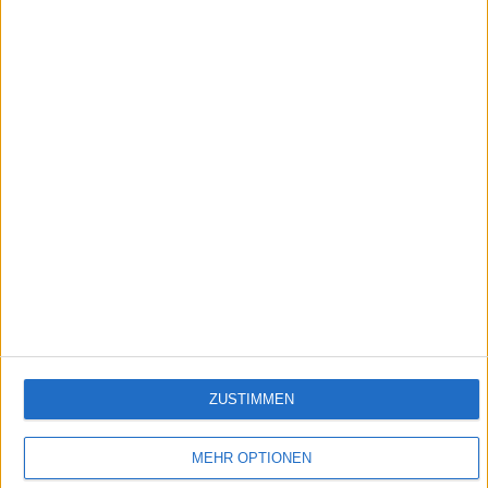
25:19
Truckworld - s2 | e4 - Aicha des Gazelles Spezial
Wenn sich über 200 Frauen aus europäischen und afrikanischen Ländern in ihren
Rallye-Fahrzeugen auf den Weg durch die westlichen Ausläufer der Sahara machen,
ist es wieder Zeit für die Rallye “Aicha des Gazelles”.
Empfehlungen für Dich:
ZUSTIMMEN
MEHR OPTIONEN