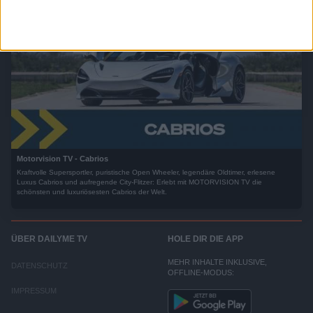
Motorvision TV - Cabrios
Kraftvolle Supersportler, puristische Open Wheeler, legendäre Oldtimer, erlesene
Luxus Cabrios und aufregende City-Flitzer: Erlebt mit MOTORVISION TV die
schönsten und luxuriösesten Cabrios der Welt.
ÜBER DAILYME TV
HOLE DIR DIE APP
MEHR INHALTE INKLUSIVE,
DATENSCHUTZ
OFFLINE-MODUS:
IMPRESSUM