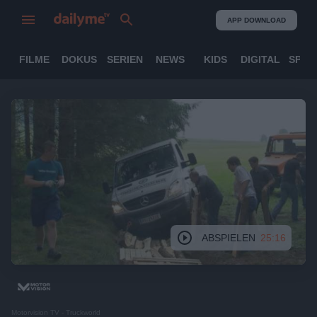
APP DOWNLOAD
FILME
DOKUS
SERIEN
NEWS
KIDS
DIGITAL
SPOR
ABSPIELEN
25:16
Motorvision TV - Truckworld