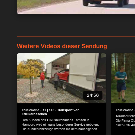
Weitere Videos dieser Sendung
24:56
Truckworld - s1 | e13 - Transport von
Truckworld -
Edelkarosserien
Allradantrieb
Den Kunden des Luxusautohauses Tamsen in
Die Firma Ob
Hamburg wird ein ganz besonderer Service geboten.
einen 6x6-Ant
Die Kundenfahrzeuge werden mit dem hauseigenen
Steigungen im
IVECO Eurocargo Transporter abgeholt und