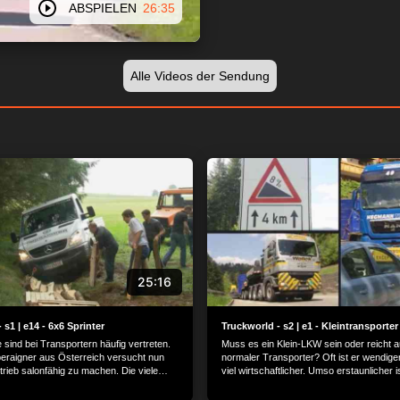
ABSPIELEN
26:35
Alle Videos der Sendung
25:16
 s1 | e14 - 6x6 Sprinter
Truckworld - s2 | e1 - Kleintransporter
e sind bei Transportern häufig vertreten.
Muss es ein Klein-LKW sein oder reicht a
eraigner aus Österreich versucht nun
normaler Transporter? Oft ist er wendige
rieb salonfähig zu machen. Die viele
viel wirtschaftlicher. Umso erstaunlicher i
 Land sind dafür ein optimales Terrain.
deshalb, was ein sächsischer Spezialvera
alles mit seinem Kleintransporter anstellt.