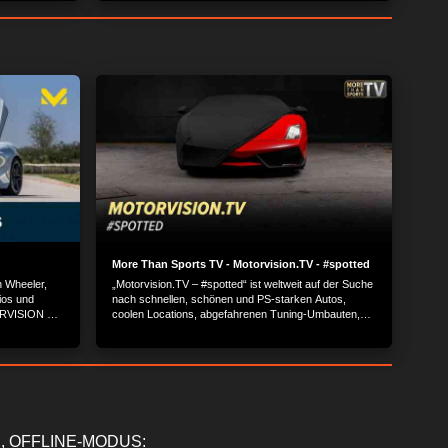
Panamericana.
More Than Sports TV - Motorvision.TV - #spotted
n Wheeler,
„Motorvision.TV – #spotted“ ist weltweit auf der Suche
ios und
nach schnellen, schönen und PS-starken Autos,
TORVISION TV
coolen Locations, abgefahrenen Tuning-Umbauten,
der Welt.
heißen Bikes und kultigen Auto-Nerds mit ihren
Geschichten.
, OFFLINE-MODUS: