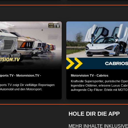
ports TV - Motorvision.TV -
Motorvision TV - Cabrios
Kraftvolle Supersportler, puristische Ope
rts TV zeigt Dir vielfältige Reportagen
legendäre Oldtimer, erlesene Luxus Cabr
Automobil und den Motorsport.
aufregende City-Flitzer: Erlebt mit MO
die schönsten und luxuriösesten Cabrios 
HOLE DIR DIE APP
MEHR INHALTE INKLUSIVE