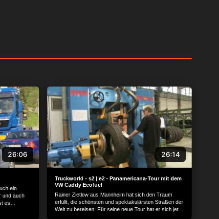
26:06
26:14
Truckworld - s2 | e2 - Panamericana-Tour mit dem
VW Caddy Ecofuel
uch ein
Rainer Zietlow aus Mannheim hat sich den Traum
r und auch
erfüllt, die schönsten und spektakulärsten Straßen der
st es
Welt zu bereisen. Für seine neue Tour hat er sich jetzt
nstalter
die längste Straße der Welt ausgesucht: die legendäre