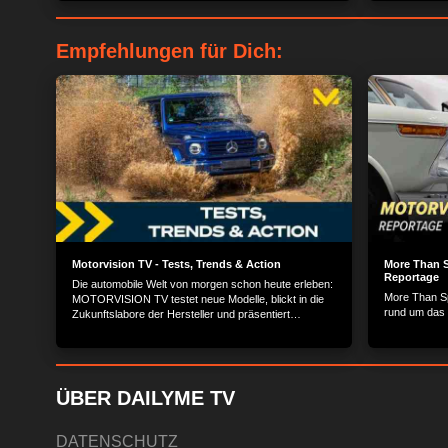
zurückgebracht.
Empfehlungen für Dich:
Motorvision TV - Tests, Trends & Action
More Than S
Reportage
Die automobile Welt von morgen schon heute erleben:
More Than Spo
MOTORVISION TV testet neue Modelle, blickt in die
rund um das 
Zukunftslabore der Hersteller und präsentiert
spannende Einblicke hinter die Kulissen der
Automobilwelt.
ÜBER DAILYME TV
DATENSCHUTZ