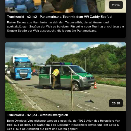
26:14
Truckworld - s2 | e2 - Panamericana-Tour mit dem VW Caddy Ecofuel
Rainer Zietlow aus Mannheim hat sich den Traum erfüllt, die schönsten und
spektakulärsten Straßen der Welt zu bereisen. Für seine neue Tour hat er sich jetzt die
längste Straße der Welt ausgesucht: die legendäre Panamericana.
26:38
Truckworld - s2 | e3 - Omnibusvergleich
Beim Omnibus-Vergleichstest werden dieses Mal der T915 Atlon des Herstellers Van
Hool aus Belgien, der Safari RD des türkischen Newcomers Temsa und der Setra S
416 H aus Deutschland auf Herz und Nieren geprüft.