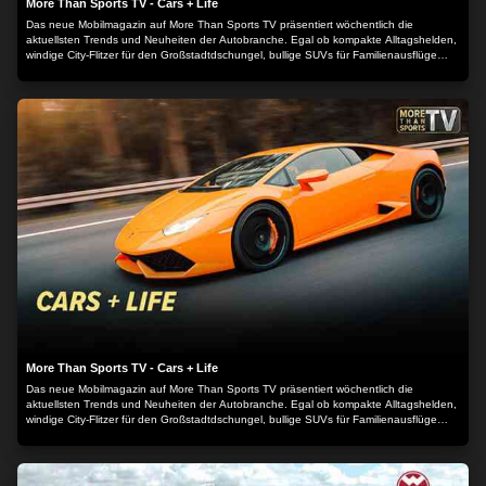
More Than Sports TV - Cars + Life
Das neue Mobilmagazin auf More Than Sports TV präsentiert wöchentlich die
aktuellsten Trends und Neuheiten der Autobranche. Egal ob kompakte Alltagshelden,
windige City-Flitzer für den Großstadtdschungel, bullige SUVs für Familienausflüge
oder moderne Elektro- und Wasserstofffahrzeuge: Unsere Experten nehmen Sie mit
auf Probefahrt durch die Welt der Automobilität von heute und morgen.
More Than Sports TV - Cars + Life
Das neue Mobilmagazin auf More Than Sports TV präsentiert wöchentlich die
aktuellsten Trends und Neuheiten der Autobranche. Egal ob kompakte Alltagshelden,
windige City-Flitzer für den Großstadtdschungel, bullige SUVs für Familienausflüge
oder moderne Elektro- und Wasserstofffahrzeuge: Unsere Experten nehmen Sie mit
auf Probefahrt durch die Welt der Automobilität von heute und morgen.