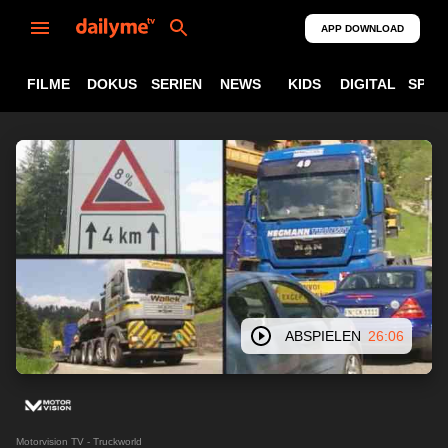
APP DOWNLOAD
FILME
DOKUS
SERIEN
NEWS
KIDS
DIGITAL
SPOR
ABSPIELEN
26:06
Motorvision TV - Truckworld