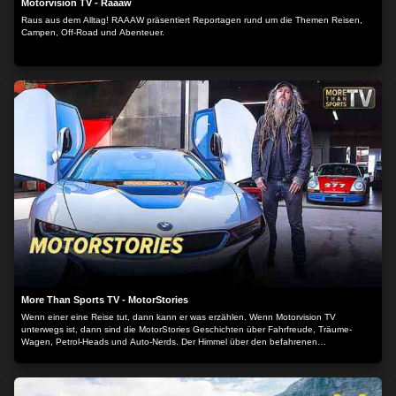
Motorvision TV - Raaaw
Raus aus dem Alltag! RAAAW präsentiert Reportagen rund um die Themen Reisen,
Campen, Off-Road und Abenteuer.
More Than Sports TV - MotorStories
Wenn einer eine Reise tut, dann kann er was erzählen. Wenn Motorvision TV
unterwegs ist, dann sind die MotorStories Geschichten über Fahrfreude, Träume-
Wagen, Petrol-Heads und Auto-Nerds. Der Himmel über den befahrenen
Traumstraßen ist endlos, der Asphalt schmirgelt Gummi aus der Rennbereifung und
die Luft ist erfüllt von süßem Benzingeruch, Lederaroma und heißem Öldunst. Satter
Motorsound mischt sich untrennbar mit dem Herzflimmern bei der Beschleunigung und
der Weg durch das Universum motorisierter Mobilität ist das Ziel. Ankommen ist