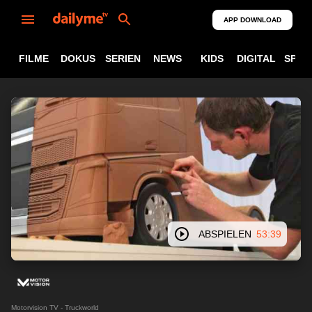
APP DOWNLOAD
FILME
DOKUS
SERIEN
NEWS
KIDS
DIGITAL
SPOR
ABSPIELEN
53:39
Motorvision TV - Truckworld