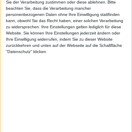
Sie der Verarbeitung zustimmen oder diese ablehnen.
Bitte
beachten Sie, dass die Verarbeitung mancher
26:40
personenbezogenen Daten ohne Ihre Einwilligung stattfinden
kann, obwohl Sie das Recht haben, einer solchen Verarbeitung
Truckworld - s1 | e4 - Jamtruck
zu widersprechen. Ihre Einstellungen gelten lediglich für diese
Junge Musiktalente haben oft nicht die Möglichkeit sich auszuprobieren, denn der
Besuch in einem Tonstudio ist teuer. Da haben es die Jugendlichen im Ruhrgebiet
Website. Sie können Ihre Einstellungen jederzeit ändern oder
leichter: sie können ihre Musikalität im "Jamtruck" beweisen.
Ihre Einwilligung widerrufen, indem Sie zu dieser Website
zurückkehren und unten auf der Webseite auf die Schaltfläche
"Datenschutz" klicken.
25:57
Truckworld - s1 | e7 - Alte Bekannte im Truck Trial
Die Truck Trial Europameisterschaft bietet neben spannendem Sport auch Platz für