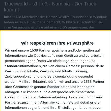
Truckworld - s1 | e3 - Namibia - Der Truck
kommt
Inhalt:
Die Mitarbeiter der Harnas Wildlife Foundation in Windhuk
haben es sich zur Aufgabe gemacht, Wildtiere zu schützen. Bei
ihrer Versorgung sind sie auf einen LKW angewiesen, der
Menschen und Tiere mit lebensnotwendigen Gütern beliefert.
Wir respektieren Ihre Privatsphäre
Alle Videos der Sendung
Wir und unsere 1538 Partner speichern und/oder greifen auf
Informationen wie Cookies auf einem Gerät zu und verarbeiten
Weitere Videos dieser Sendung
personenbezogene Daten wie eindeutige Kennungen und
Standardinformationen, die von einem Gerät für personalisierte
Werbung und Inhalte, Werbung und Inhaltsmessung,
Zielgruppenforschung und Serviceentwicklung gesendet
werden.
Mit Ihrer Erlaubnis dürfen wir und unsere 1538 Partner
über Gerätescans genaue Standortdaten und Kenndaten
abfragen. Sie können auf die entsprechende Schaltfläche
klicken, um der o. a. Datenverarbeitung durch uns und unsere
Partner zuzustimmen. Alternativ können Sie auf detailliertere
Informationen zugreifen und Ihre Einstellungen ändern, bevor