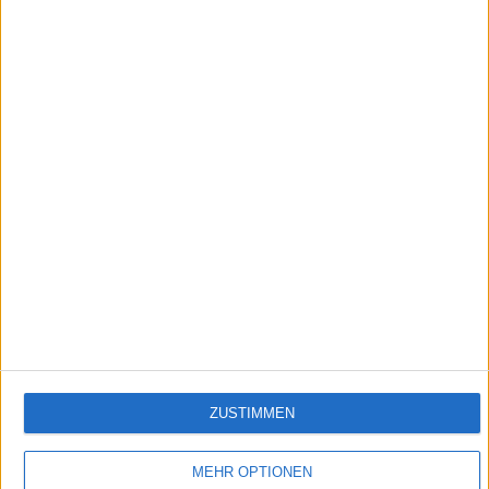
26:02
Truckworld - s1 | e6 - Baja 500
Die Baja 500 ist eines der härtesten Off Road Rennen der Welt. 500 Meilen durch die
Wüste von Mexiko, und Armin Schwarz und sein Team waren dabei.
Empfehlungen für Dich:
ZUSTIMMEN
MEHR OPTIONEN