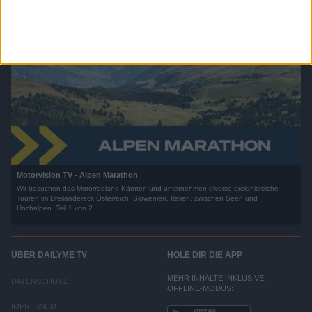
Motorvision TV - Alpen Marathon
Wir besuchen das Motorradland Kärnten und unternehmen diverse ereignisreiche
Touren im Dreiländereck Österreich, Slowenien, Italien, zwischen Seen und
Hochalpen. Teil 1 von 2.
ÜBER DAILYME TV
HOLE DIR DIE APP
MEHR INHALTE INKLUSIVE,
DATENSCHUTZ
OFFLINE-MODUS:
IMPRESSUM