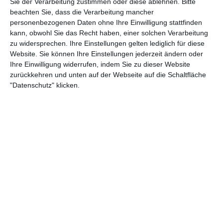
Sie der Verarbeitung zustimmen oder diese ablehnen.
Bitte
25:57
beachten Sie, dass die Verarbeitung mancher
personenbezogenen Daten ohne Ihre Einwilligung stattfinden
Truckworld - s1 | e7 - Alte Bekannte im Truck Trial
kann, obwohl Sie das Recht haben, einer solchen Verarbeitung
Die Truck Trial Europameisterschaft bietet neben spannendem Sport auch Platz für
skurrile Typen. Fans der Szene sind die Namen Rolf Kempf und Philipp aus dem
zu widersprechen. Ihre Einstellungen gelten lediglich für diese
Hanfbachtal ein Begriff. Die beiden sorgen jedes Mal mit ihren Ideen für Aufsehen.
Website. Sie können Ihre Einstellungen jederzeit ändern oder
Ihre Einwilligung widerrufen, indem Sie zu dieser Website
zurückkehren und unten auf der Webseite auf die Schaltfläche
"Datenschutz" klicken.
26:46
Truckworld - s1 | e5 - Forschung Fahrerwachsamkeit
Wer mit einem LKW mehrere Stunden täglich auf der Straße unterwegs ist, muss fit
und hochkonzentriert sein. Seitens der Forschung gibt es Ansätze, die Fahrer zu
vitalisieren und am Steuer wach zu halten.