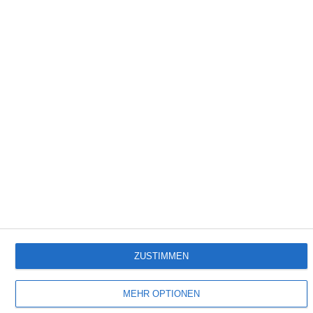
26:06
Truckworld - s1 | e8 - Aicha des Gazelles
Jedem sollte klar sein, dass sich Frauen im Motorsport behaupten können. Manchmal
müssen Männer sogar draußen bleiben, wie zum Beispiel bei der Aicha de Gazelles,
der weltweit einzigen Rallye für Frauen.
Empfehlungen für Dich:
ZUSTIMMEN
MEHR OPTIONEN