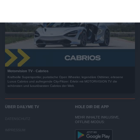
Motorvision TV - Cabrios
Kraftvolle Supersportler, puristische Open Wheeler, legendäre Oldtimer, erlesene
Luxus Cabrios und aufregende City-Flitzer: Erlebt mit MOTORVISION TV die
schönsten und luxuriösesten Cabrios der Welt.
ÜBER DAILYME TV
HOLE DIR DIE APP
MEHR INHALTE INKLUSIVE,
DATENSCHUTZ
OFFLINE-MODUS:
IMPRESSUM