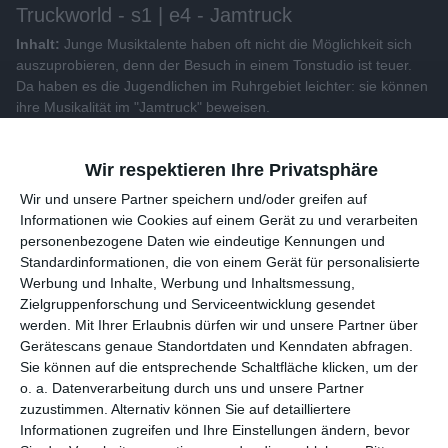
Truckworld - s1 | e4 - Jamtruck
Inhalt:
Junge Musiktalente haben oft nicht die Möglichkeit sich
auszuprobieren, denn der Besuch in einem Tonstudio ist teuer.
Da haben es die Jugendlichen im Ruhrgebiet leichter: sie können
ihre Musikalität im "Jamtruck" beweisen.
Alle Videos der Sendung
Wir respektieren Ihre Privatsphäre
Wir und unsere 1538 Partner speichern und/oder greifen auf
Weitere Videos dieser Sendung
Informationen wie Cookies auf einem Gerät zu und verarbeiten
personenbezogene Daten wie eindeutige Kennungen und
Standardinformationen, die von einem Gerät für personalisierte
Werbung und Inhalte, Werbung und Inhaltsmessung,
Zielgruppenforschung und Serviceentwicklung gesendet
werden.
Mit Ihrer Erlaubnis dürfen wir und unsere 1538 Partner
über Gerätescans genaue Standortdaten und Kenndaten
abfragen. Sie können auf die entsprechende Schaltfläche
klicken, um der o. a. Datenverarbeitung durch uns und unsere
Partner zuzustimmen. Alternativ können Sie auf detailliertere
Informationen zugreifen und Ihre Einstellungen ändern, bevor