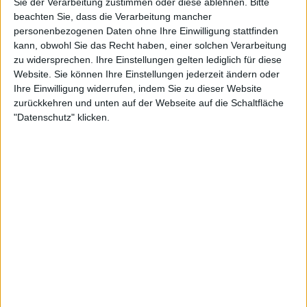
Sie der Verarbeitung zustimmen oder diese ablehnen.
Bitte
25:56
beachten Sie, dass die Verarbeitung mancher
personenbezogenen Daten ohne Ihre Einwilligung stattfinden
Truckworld - s1 | e9 - Speed Record Buggyra
kann, obwohl Sie das Recht haben, einer solchen Verarbeitung
Truck-Race-Fahrer lieben die Geschwindigkeit. Selbst wenn die Saison vorbei ist, heißt
das für die Piloten nicht automatisch Urlaub. Auf dem Lausitzring will der für seine
zu widersprechen. Ihre Einstellungen gelten lediglich für diese
Speedrekordversuche bekannte Tscheche David Vrsecky gleich drei Rekorde
Website. Sie können Ihre Einstellungen jederzeit ändern oder
brechen.
Ihre Einwilligung widerrufen, indem Sie zu dieser Website
zurückkehren und unten auf der Webseite auf die Schaltfläche
"Datenschutz" klicken.
26:18
Truckworld - s1 | e10 - Schwertransport
Der Transport von bis zu 250 Tonnen schweren Gussteilen ist eine Aufgabe für
Könner. Spedition Kübler hat sich auf solche Aufgaben spezialisiert und war an einem
Schwertransport von Hannoversch Münden nach Kassel beteiligt.