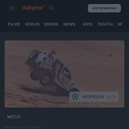
APP DOWNLOAD
FILME
DOKUS
SERIEN
NEWS
KIDS
DIGITAL
SPOR
ABSPIELEN
26:06
Motorvision TV - Truckworld