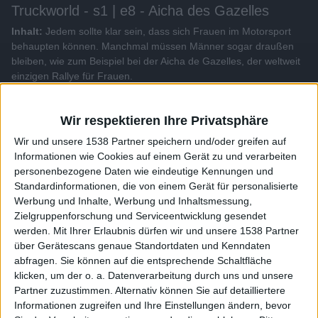
Truckworld - s1 | e8 - Aicha des Gazelles
Inhalt:
Jedem sollte klar sein, dass sich Frauen im Motorsport
behaupten können. Manchmal müssen Männer sogar draußen
bleiben, wie zum Beispiel bei der Aicha de Gazelles, der weltweit
einzigen Rallye für Frauen.
Alle Videos der Sendung
Wir respektieren Ihre Privatsphäre
Wir und unsere 1538 Partner speichern und/oder greifen auf
Weitere Videos dieser Sendung
Informationen wie Cookies auf einem Gerät zu und verarbeiten
personenbezogene Daten wie eindeutige Kennungen und
Standardinformationen, die von einem Gerät für personalisierte
Werbung und Inhalte, Werbung und Inhaltsmessung,
Zielgruppenforschung und Serviceentwicklung gesendet
werden.
Mit Ihrer Erlaubnis dürfen wir und unsere 1538 Partner
über Gerätescans genaue Standortdaten und Kenndaten
abfragen. Sie können auf die entsprechende Schaltfläche
klicken, um der o. a. Datenverarbeitung durch uns und unsere
Partner zuzustimmen. Alternativ können Sie auf detailliertere
Informationen zugreifen und Ihre Einstellungen ändern, bevor