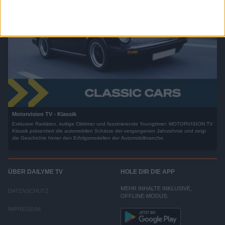
Motorvision TV - Klassik
Exklusive Raritäten, kultige Oldtimer und faszinierende Youngtimer: MOTORVISION TV
Klassik präsentiert die automobilen Schätze der vergangenen Jahrzehnte und zeigt
die Geschichte hinter den Erfolgsmodellen der Automobilbranche.
ÜBER DAILYME TV
HOLE DIR DIE APP
MEHR INHALTE INKLUSIVE,
DATENSCHUTZ
OFFLINE-MODUS:
IMPRESSUM