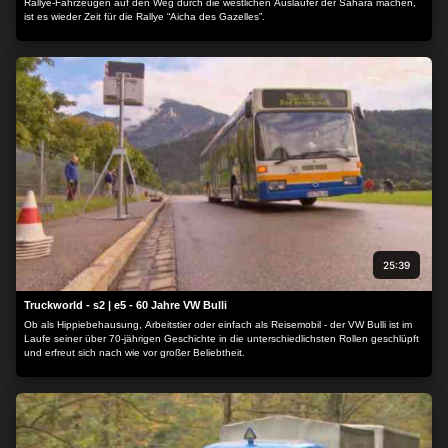
Rallye-Fahrzeugen auf den Weg durch die westlichen Ausläufer der Sahara machen,
ist es wieder Zeit für die Rallye “Aicha des Gazelles”.
25:39
Truckworld - s2 | e5 - 60 Jahre VW Bulli
Ob als Hippiebehausung, Arbeitstier oder einfach als Reisemobil - der VW Bulli ist im
Laufe seiner über 70-jährigen Geschichte in die unterschiedlichsten Rollen geschlüpft
und erfreut sich nach wie vor großer Beliebtheit.