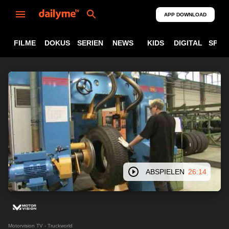
APP DOWNLOAD
FILME
DOKUS
SERIEN
NEWS
KIDS
DIGITAL
SPOR
ABSPIELEN
26:14
Motorvision TV - Truckworld