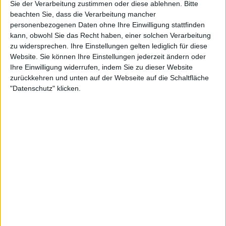
Sie der Verarbeitung zustimmen oder diese ablehnen.
Bitte
beachten Sie, dass die Verarbeitung mancher
25:46
personenbezogenen Daten ohne Ihre Einwilligung stattfinden
kann, obwohl Sie das Recht haben, einer solchen Verarbeitung
Truckworld - s2 | e7 - Trucker Camp und Korso
zu widersprechen. Ihre Einstellungen gelten lediglich für diese
Einmal im Jahr zieht es die Motorsport- Fangemeinde zum Truck Grand Prix auf den
Nürburgring. Das Spektakel lockt mit schnellen Trucks und lauten Motoren. Doch nicht
Website. Sie können Ihre Einstellungen jederzeit ändern oder
nur die schnellsten, auch die schönsten LKW werden in der Eifel präsentiert.
Ihre Einwilligung widerrufen, indem Sie zu dieser Website
zurückkehren und unten auf der Webseite auf die Schaltfläche
"Datenschutz" klicken.
26:22
Truckworld - s2 | e8 - Truck Trial Baggerfahrer
Bei der Truck Trial Europameisterschaft liegt die Herausforderung an die Teams in der