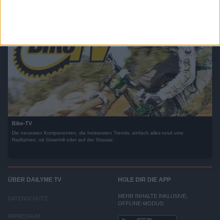
Bike-TV
Die neuesten Komponenten, die heissesten Trends, einfach alles rund ums
Radfahren, ob Downhill oder auf der Strasse.
ÜBER DAILYME TV
HOLE DIR DIE APP
MEHR INHALTE INKLUSIVE,
DATENSCHUTZ
OFFLINE-MODUS:
IMPRESSUM