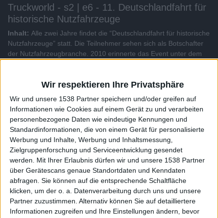
Truckworld - s2 | e6 - 11. Deutschlandfahrt für
historische Nutzfahrzeuge
Inhalt:
Alle zwei Jahre findet die “Deutschlandfahrt für historische
Nutzfahrzeuge” statt. Die Teilnehmer sehen sich als Botschafter
der Nutzfahrzeugbranche. 2010 erinnerte das Event unter dem
Motto “Wirtschaftswunder-Tour” an frühere Errungenschaften.
Wir respektieren Ihre Privatsphäre
Alle Videos der Sendung
Wir und unsere 1538 Partner speichern und/oder greifen auf
Informationen wie Cookies auf einem Gerät zu und verarbeiten
Weitere Videos dieser Sendung
personenbezogene Daten wie eindeutige Kennungen und
Standardinformationen, die von einem Gerät für personalisierte
Werbung und Inhalte, Werbung und Inhaltsmessung,
Zielgruppenforschung und Serviceentwicklung gesendet
werden.
Mit Ihrer Erlaubnis dürfen wir und unsere 1538 Partner
über Gerätescans genaue Standortdaten und Kenndaten
abfragen. Sie können auf die entsprechende Schaltfläche
klicken, um der o. a. Datenverarbeitung durch uns und unsere
Partner zuzustimmen. Alternativ können Sie auf detailliertere
Informationen zugreifen und Ihre Einstellungen ändern, bevor